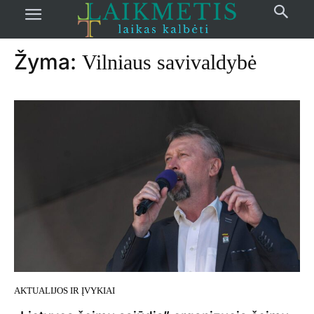
Pradžia
žymos
Vilniaus savivaldybė
Žyma:
Vilniaus savivaldybė
AKTUALIJOS IR ĮVYKIAI