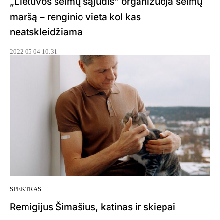
„Lietuvos šeimų sąjūdis” organizuoja šeimų
maršą – renginio vieta kol kas
neatskleidžiama
2022 05 04 10:31
SPEKTRAS
Remigijus Šimašius, katinas ir skiepai