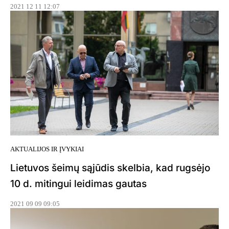
2021 12 11 12:07
AKTUALIJOS IR ĮVYKIAI
Lietuvos šeimų sąjūdis skelbia, kad rugsėjo
10 d. mitingui leidimas gautas
2021 09 09 09:05