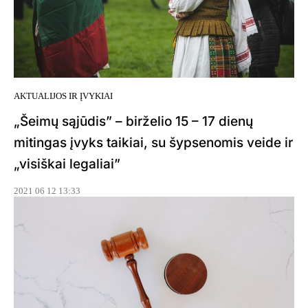
AKTUALIJOS IR ĮVYKIAI
„Šeimų sąjūdis” – birželio 15 – 17 dienų
mitingas įvyks taikiai, su šypsenomis veide ir
„visiškai legaliai”
2021 06 12 13:33