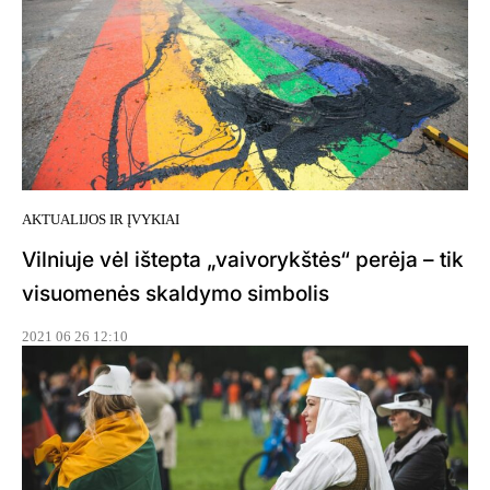
AKTUALIJOS IR ĮVYKIAI
Vilniuje vėl ištepta „vaivorykštės“ perėja – tik
visuomenės skaldymo simbolis
2021 06 26 12:10