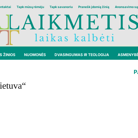
ontaktai
Tapk mūsų rėmėju
Tapk savanoriu
Pranešk įdomią žinią
Anonsavimo są
 ŽINIOS
NUOMONĖS
DVASINGUMAS IR TEOLOGIJA
ASMENYB
P
ietuva“