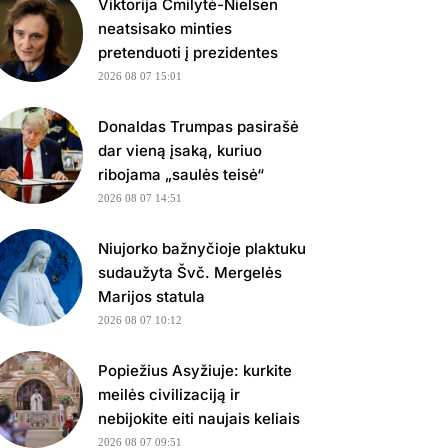
Viktorija Čmilytė-Nielsen
neatsisako minties
pretenduoti į prezidentes
2026 08 07 15:01
Donaldas Trumpas pasirašė
dar vieną įsaką, kuriuo
ribojama „saulės teisė“
2026 08 07 14:51
Niujorko bažnyčioje plaktuku
sudaužyta Švč. Mergelės
Marijos statula
2026 08 07 10:12
Popiežius Asyžiuje: kurkite
meilės civilizaciją ir
nebijokite eiti naujais keliais
2026 08 07 09:51