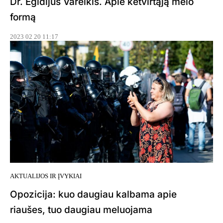
Dr. Egidijus Vareikis. Apie ketvirtąją melo
formą
2023 02 20 11:17
AKTUALIJOS IR ĮVYKIAI
Opozicija: kuo daugiau kalbama apie
riaušes, tuo daugiau meluojama