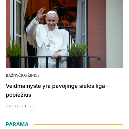
BAŽNYČIOS ŽINIOS
Veidmainystė yra pavojinga sielos liga –
popiežius
2021 11 07 15:26
PARAMA