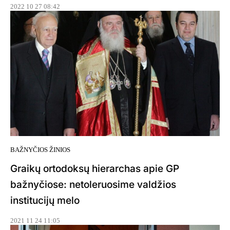
2022 10 27 08:42
BAŽNYČIOS ŽINIOS
Graikų ortodoksų hierarchas apie GP
bažnyčiose: netoleruosime valdžios
institucijų melo
2021 11 24 11:05