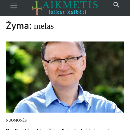
Pradžia
žymos
Melas
Žyma:
melas
NUOMONĖS