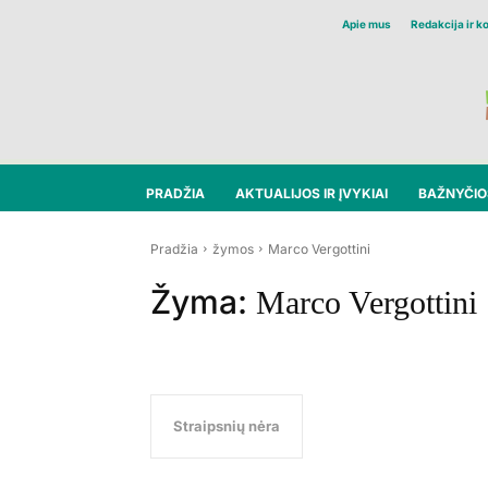
Apie mus
Redakcija ir k
PRADŽIA
AKTUALIJOS IR ĮVYKIAI
BAŽNYČIOS
Pradžia
žymos
Marco Vergottini
Žyma:
Marco Vergottini
Straipsnių nėra