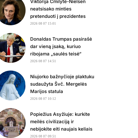
Viktorija Čmilytė-Nielsen
neatsisako minties
pretenduoti į prezidentes
2026 08 07 15:01
Donaldas Trumpas pasirašė
dar vieną įsaką, kuriuo
ribojama „saulės teisė“
2026 08 07 14:51
Niujorko bažnyčioje plaktuku
sudaužyta Švč. Mergelės
Marijos statula
2026 08 07 10:12
Popiežius Asyžiuje: kurkite
meilės civilizaciją ir
nebijokite eiti naujais keliais
2026 08 07 09:51