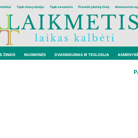
ontaktai
Tapk mūsų rėmėju
Tapk savanoriu
Pranešk įdomią žinią
Anonsavimo są
 ŽINIOS
NUOMONĖS
DVASINGUMAS IR TEOLOGIJA
ASMENYB
P