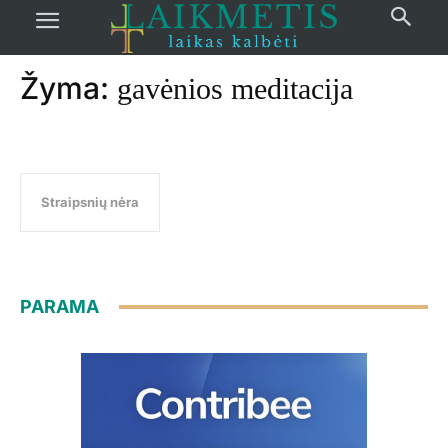
Pradžia
žymos
Gavėnios meditacija
Žyma:
gavėnios meditacija
Straipsnių nėra
PARAMA