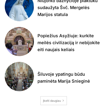
Niujorko bažnyčioje plaktuku
sudaužyta Švč. Mergelės
Marijos statula
Popiežius Asyžiuje: kurkite
meilės civilizaciją ir nebijokite
eiti naujais keliais
Šiluvoje ypatingu būdu
paminėta Marija Snieginė
Įkelti daugiau