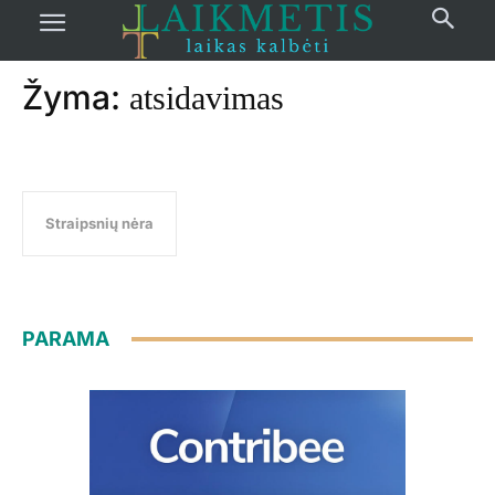
Pradžia
žymos
Atsidavimas
Žyma:
atsidavimas
Straipsnių nėra
PARAMA