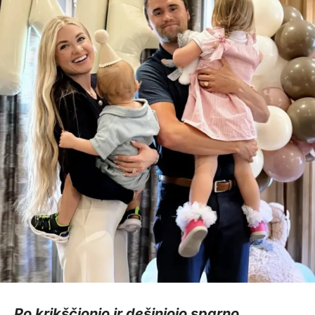
Po krikščionio ir dešiniojo sparno