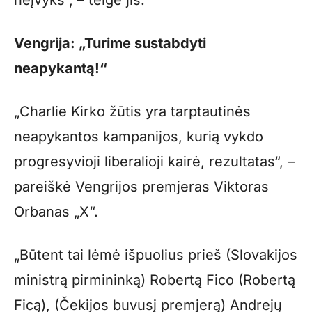
Vengrija: „Turime sustabdyti
neapykantą!“
„Charlie Kirko žūtis yra tarptautinės
neapykantos kampanijos, kurią vykdo
progresyvioji liberalioji kairė, rezultatas“, –
pareiškė Vengrijos premjeras Viktoras
Orbanas „X“.
„Būtent tai lėmė išpuolius prieš (Slovakijos
ministrą pirmininką) Robertą Fico (Robertą
Ficą), (Čekijos buvusį premjerą) Andrejų