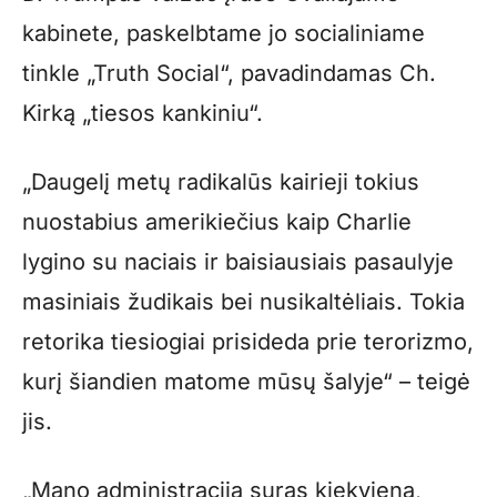
kabinete, paskelbtame jo socialiniame
tinkle „Truth Social“, pavadindamas Ch.
Kirką „tiesos kankiniu“.
„Daugelį metų radikalūs kairieji tokius
nuostabius amerikiečius kaip Charlie
lygino su naciais ir baisiausiais pasaulyje
masiniais žudikais bei nusikaltėliais. Tokia
retorika tiesiogiai prisideda prie terorizmo,
kurį šiandien matome mūsų šalyje“ – teigė
jis.
„Mano administracija suras kiekvieną,