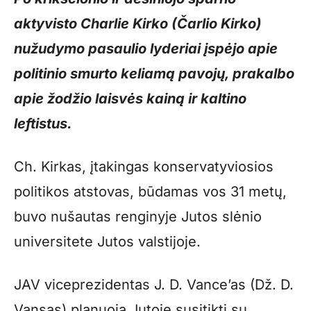
aktyvisto Charlie Kirko (Čarlio Kirko)
nužudymo pasaulio lyderiai įspėjo apie
politinio smurto keliamą pavojų, prakalbo
apie žodžio laisvės kainą ir kaltino
leftistus.
Ch. Kirkas, įtakingas konservatyviosios
politikos atstovas, būdamas vos 31 metų,
buvo nušautas renginyje Jutos slėnio
universitete Jutos valstijoje.
JAV viceprezidentas J. D. Vance’as (Dž. D.
Vansas) planuoja Jutoje susitikti su