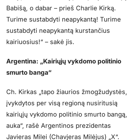
Babišą, o dabar – prieš Charlie Kirką.
Turime sustabdyti neapykantą! Turime
sustabdyti neapykantą kurstančius
kairiuosius!“ – sakė jis.
Argentina: „Kairiųjų vykdomo politinio
smurto banga“
Ch. Kirkas „tapo žiaurios žmogžudystės,
įvykdytos per visą regioną nusiritusią
kairiųjų vykdomo politinio smurto bangą,
auka“, rašė Argentinos prezidentas
Javieras Milei (Chavjeras Milėjus) „X“.