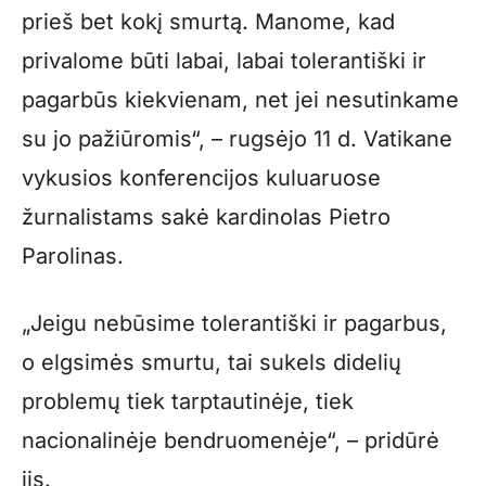
prieš bet kokį smurtą. Manome, kad
privalome būti labai, labai tolerantiški ir
pagarbūs kiekvienam, net jei nesutinkame
su jo pažiūromis“, – rugsėjo 11 d. Vatikane
vykusios konferencijos kuluaruose
žurnalistams sakė kardinolas Pietro
Parolinas.
„Jeigu nebūsime tolerantiški ir pagarbus,
o elgsimės smurtu, tai sukels didelių
problemų tiek tarptautinėje, tiek
nacionalinėje bendruomenėje“, – pridūrė
jis.