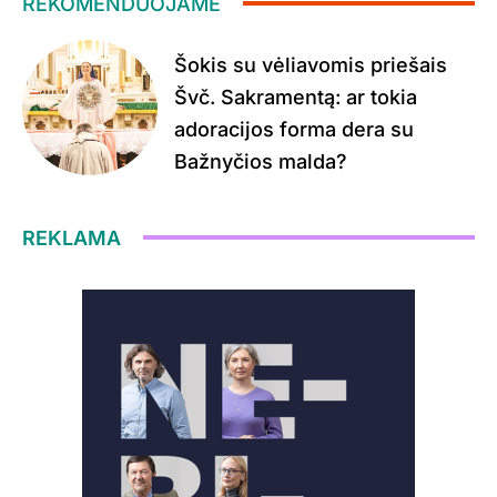
REKOMENDUOJAME
Šokis su vėliavomis priešais
Švč. Sakramentą: ar tokia
adoracijos forma dera su
Bažnyčios malda?
REKLAMA