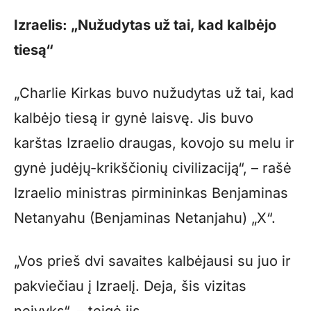
Izraelis: „Nužudytas už tai, kad kalbėjo
tiesą“
„Charlie Kirkas buvo nužudytas už tai, kad
kalbėjo tiesą ir gynė laisvę. Jis buvo
karštas Izraelio draugas, kovojo su melu ir
gynė judėjų-krikščionių civilizaciją“, – rašė
Izraelio ministras pirmininkas Benjaminas
Netanyahu (Benjaminas Netanjahu) „X“.
„Vos prieš dvi savaites kalbėjausi su juo ir
pakviečiau į Izraelį. Deja, šis vizitas
neįvyks“, – teigė jis.