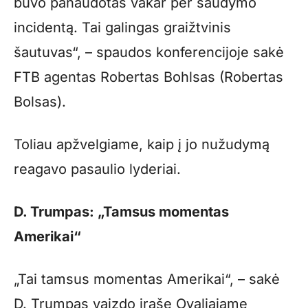
buvo panaudotas vakar per šaudymo
incidentą. Tai galingas graižtvinis
šautuvas“, – spaudos konferencijoje sakė
FTB agentas Robertas Bohlsas (Robertas
Bolsas).
Toliau apžvelgiame, kaip į jo nužudymą
reagavo pasaulio lyderiai.
D. Trumpas: „Tamsus momentas
Amerikai“
„Tai tamsus momentas Amerikai“, – sakė
D. Trumpas vaizdo įraše Ovaliajame