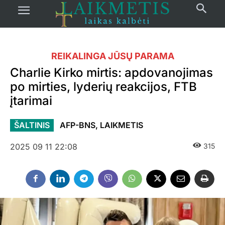
REIKALINGA JŪSŲ PARAMA
Charlie Kirko mirtis: apdovanojimas
po mirties, lyderių reakcijos, FTB
įtarimai
ŠALTINIS
AFP-BNS, LAIKMETIS
2025 09 11 22:08
315