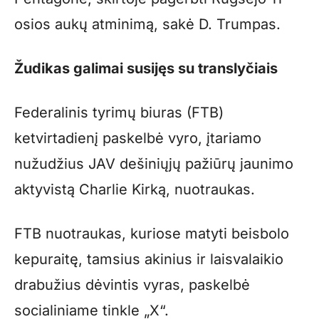
osios aukų atminimą, sakė D. Trumpas.
Žudikas galimai susijęs su translyčiais
Federalinis tyrimų biuras (FTB)
ketvirtadienį paskelbė vyro, įtariamo
nužudžius JAV dešiniųjų pažiūrų jaunimo
aktyvistą Charlie Kirką, nuotraukas.
FTB nuotraukas, kuriose matyti beisbolo
kepuraitę, tamsius akinius ir laisvalaikio
drabužius dėvintis vyras, paskelbė
socialiniame tinkle „X“.