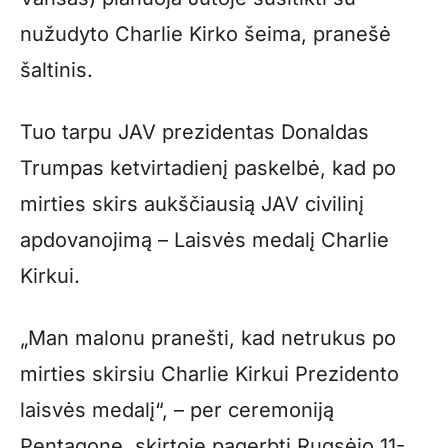
nužudyto Charlie Kirko šeima, pranešė
šaltinis.
Tuo tarpu JAV prezidentas Donaldas
Trumpas ketvirtadienį paskelbė, kad po
mirties skirs aukščiausią JAV civilinį
apdovanojimą – Laisvės medalį Charlie
Kirkui.
„Man malonu pranešti, kad netrukus po
mirties skirsiu Charlie Kirkui Prezidento
laisvės medalį“, – per ceremoniją
Pentagone, skirtoje pagerbti Rugsėjo 11-