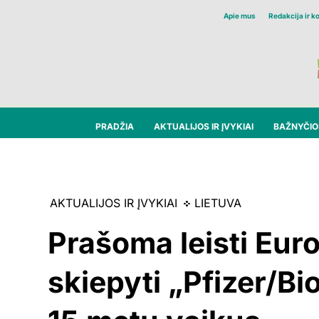
Apie mus
Redakcija ir k
PRADŽIA
AKTUALIJOS IR ĮVYKIAI
BAŽNYČIOS
AKTUALIJOS IR ĮVYKIAI
LIETUVA
Prašoma leisti Eur
skiepyti „Pfizer/B