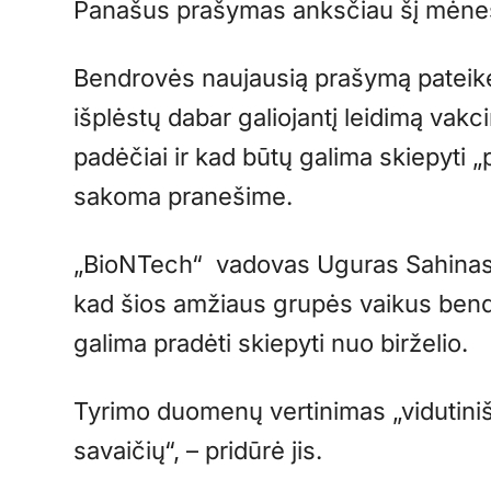
Panašus prašymas anksčiau šį mėnes
Bendrovės naujausią prašymą pateikė
išplėstų dabar galiojantį leidimą vakci
padėčiai ir kad būtų galima skiepyti „
sakoma pranešime.
„BioNTech“ vadovas Uguras Sahinas (
kad šios amžiaus grupės vaikus bendr
galima pradėti skiepyti nuo birželio.
Tyrimo duomenų vertinimas „vidutinišk
savaičių“, – pridūrė jis.