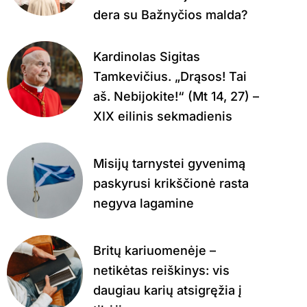
dera su Bažnyčios malda?
Kardinolas Sigitas
Tamkevičius. „Drąsos! Tai
aš. Nebijokite!“ (Mt 14, 27) –
XIX eilinis sekmadienis
Misijų tarnystei gyvenimą
paskyrusi krikščionė rasta
negyva lagamine
Britų kariuomenėje –
netikėtas reiškinys: vis
daugiau karių atsigręžia į