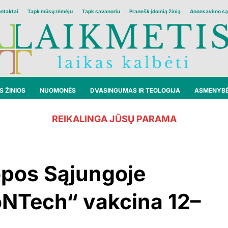
ontaktai
Tapk mūsų rėmėju
Tapk savanoriu
Pranešk įdomią žinią
Anonsavimo są
 ŽINIOS
NUOMONĖS
DVASINGUMAS IR TEOLOGIJA
ASMENYB
REIKALINGA JŪSŲ PARAMA
opos Sąjungoje
ioNTech“ vakcina 12–