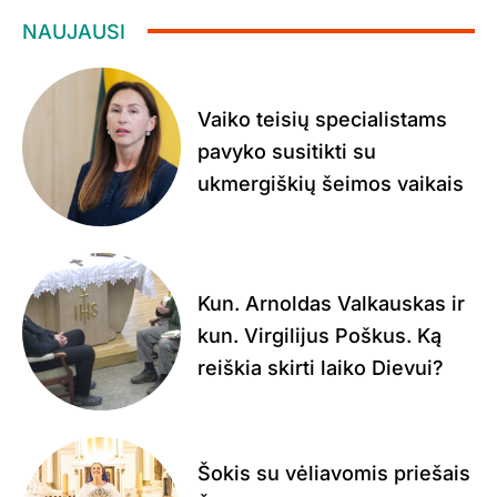
NAUJAUSI
Vaiko teisių specialistams
pavyko susitikti su
ukmergiškių šeimos vaikais
Kun. Arnoldas Valkauskas ir
kun. Virgilijus Poškus. Ką
reiškia skirti laiko Dievui?
Šokis su vėliavomis priešais