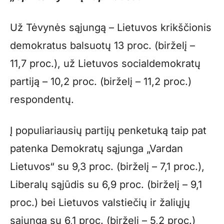
Už Tėvynės sąjungą – Lietuvos krikščionis
demokratus balsuotų 13 proc. (birželį –
11,7 proc.), už Lietuvos socialdemokratų
partiją – 10,2 proc. (birželį – 11,2 proc.)
respondentų.
Į populiariausių partijų penketuką taip pat
patenka Demokratų sąjunga „Vardan
Lietuvos“ su 9,3 proc. (birželį – 7,1 proc.),
Liberalų sąjūdis su 6,9 proc. (birželį – 9,1
proc.) bei Lietuvos valstiečių ir žaliųjų
sąjunga su 6,1 proc. (birželį – 5,2 proc.)