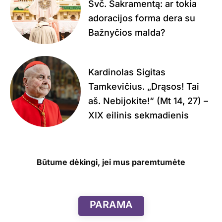
Švč. Sakramentą: ar tokia
adoracijos forma dera su
Bažnyčios malda?
Kardinolas Sigitas
Tamkevičius. „Drąsos! Tai
aš. Nebijokite!“ (Mt 14, 27) –
XIX eilinis sekmadienis
Būtume dėkingi, jei mus paremtumėte
PARAMA