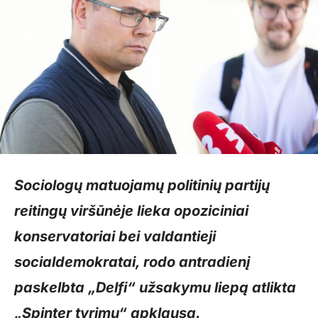
Sociologų matuojamų politinių partijų
reitingų viršūnėje lieka opoziciniai
konservatoriai bei valdantieji
socialdemokratai, rodo antradienį
paskelbta „Delfi“ užsakymu liepą atlikta
„Spinter tyrimų“ apklausa.