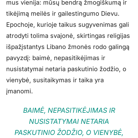
mus vienija: mūsų bendrą žmogiškumą ir
tikėjimą meilės ir gailestingumo Dievu.
Epochoje, kurioje taikus sugyvenimas gali
atrodyti tolima svajonė, skirtingas religijas
išpažįstantys Libano žmonės rodo galingą
pavyzdį: baimė, nepasitikėjimas ir
nusistatymai netaria paskutinio žodžio, o
vienybė, susitaikymas ir taika yra
įmanomi.
BAIMĖ, NEPASITIKĖJIMAS IR
NUSISTATYMAI NETARIA
PASKUTINIO ŽODŽIO, O VIENYBĖ,