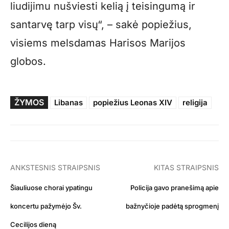
liudijimu nušviesti kelią į teisingumą ir
santarvę tarp visų“, – sakė popiežius,
visiems melsdamas Harisos Marijos
globos.
ŽYMOS
Libanas
popiežius Leonas XIV
religija
ANKSTESNIS STRAIPSNIS
KITAS STRAIPSNIS
Šiauliuose chorai ypatingu
Policija gavo pranešimą apie
koncertu pažymėjo Šv.
bažnyčioje padėtą sprogmenį
Cecilijos dieną