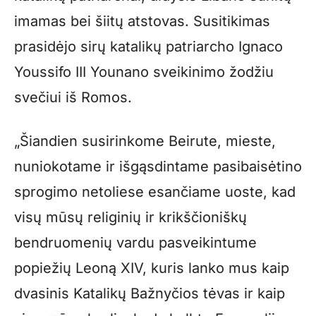
imamas bei šiitų atstovas. Susitikimas
prasidėjo sirų katalikų patriarcho Ignaco
Youssifo III Younano sveikinimo žodžiu
svečiui iš Romos.
„Šiandien susirinkome Beirute, mieste,
nuniokotame ir išgąsdintame pasibaisėtino
sprogimo netoliese esančiame uoste, kad
visų mūsų religinių ir krikščioniškų
bendruomenių vardu pasveikintume
popiežių Leoną XIV, kuris lanko mus kaip
dvasinis Katalikų Bažnyčios tėvas ir kaip