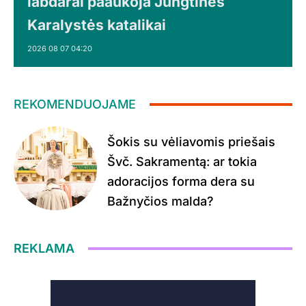
labdarai paaukoja Jungtinės
Karalystės katalikai
2026 08 07 04:20
REKOMENDUOJAME
Šokis su vėliavomis priešais
Švč. Sakramentą: ar tokia
adoracijos forma dera su
Bažnyčios malda?
REKLAMA