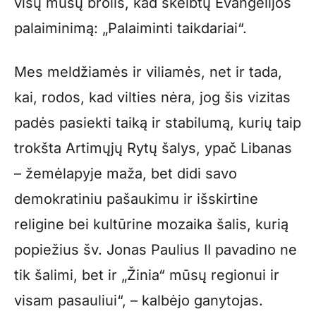
visų mūsų brolis, kad skelbtų Evangelijos
palaiminimą: „Palaiminti taikdariai“.
Mes meldžiamės ir viliamės, net ir tada,
kai, rodos, kad vilties nėra, jog šis vizitas
padės pasiekti taiką ir stabilumą, kurių taip
trokšta Artimųjų Rytų šalys, ypač Libanas
– žemėlapyje maža, bet didi savo
demokratiniu pašaukimu ir išskirtine
religine bei kultūrine mozaika šalis, kurią
popiežius šv. Jonas Paulius II pavadino ne
tik šalimi, bet ir „Žinia“ mūsų regionui ir
visam pasauliui“, – kalbėjo ganytojas.