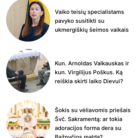
Vaiko teisių specialistams
pavyko susitikti su
ukmergiškių šeimos vaikais
Kun. Arnoldas Valkauskas ir
kun. Virgilijus Poškus. Ką
reiškia skirti laiko Dievui?
Šokis su vėliavomis priešais
Švč. Sakramentą: ar tokia
adoracijos forma dera su
Bažnyčios malda?