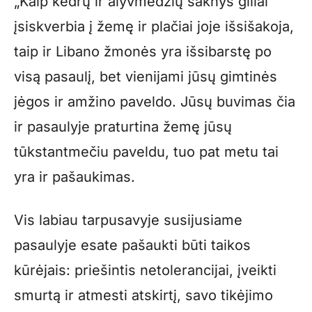
„Kaip kedrų ir alyvmedžių šaknys giliai
įsiskverbia į žemę ir plačiai joje išsišakoja,
taip ir Libano žmonės yra išsibarstę po
visą pasaulį, bet vienijami jūsų gimtinės
jėgos ir amžino paveldo. Jūsų buvimas čia
ir pasaulyje praturtina žemę jūsų
tūkstantmečiu paveldu, tuo pat metu tai
yra ir pašaukimas.
Vis labiau tarpusavyje susijusiame
pasaulyje esate pašaukti būti taikos
kūrėjais: priešintis netolerancijai, įveikti
smurtą ir atmesti atskirtį, savo tikėjimo