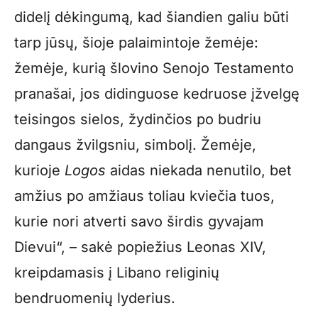
didelį dėkingumą, kad šiandien galiu būti
tarp jūsų, šioje palaimintoje žemėje:
žemėje, kurią šlovino Senojo Testamento
pranašai, jos didinguose kedruose įžvelgę
teisingos sielos, žydinčios po budriu
dangaus žvilgsniu, simbolį. Žemėje,
kurioje
Logos
aidas niekada nenutilo, bet
amžius po amžiaus toliau kviečia tuos,
kurie nori atverti savo širdis gyvajam
Dievui“, – sakė popiežius Leonas XIV,
kreipdamasis į Libano religinių
bendruomenių lyderius.