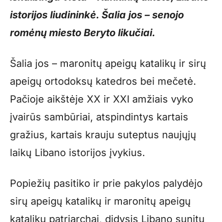
istorijos liudininkė. Šalia jos – senojo
romėnų miesto Beryto likučiai.
Šalia jos – maronitų apeigų katalikų ir sirų
apeigų ortodoksų katedros bei mečetė.
Pačioje aikštėje XX ir XXI amžiais vyko
įvairūs sambūriai, atspindintys kartais
gražius, kartais krauju suteptus naujųjų
laikų Libano istorijos įvykius.
Popiežių pasitiko ir prie pakylos palydėjo
sirų apeigų katalikų ir maronitų apeigų
katalikų patriarchai, didysis Libano sunitų