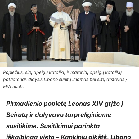
Popiežius, sirų apeigų katalikų ir maronitų apeigų katalikų
patriarchai, didysis Libano sunitų imamas bei šiitų atstovas /
EPA nuotr.
Pirmadienio popietę Leonas XIV grįžo į
Beirutą ir dalyvavo tarpreliginiame
susitikime. Susitikimui parinkta
iškalbinga vieta – Kankinių aikštė, Libano