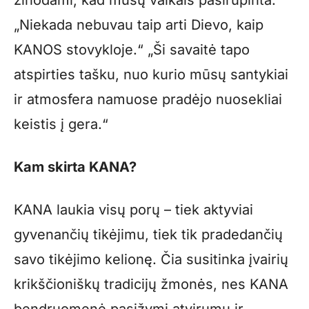
žinodami, kad mūsų vaikais pasirūpinta.“
„Niekada nebuvau taip arti Dievo, kaip
KANOS stovykloje.“ „Ši savaitė tapo
atspirties tašku, nuo kurio mūsų santykiai
ir atmosfera namuose pradėjo nuosekliai
keistis į gera.“
Kam skirta KANA?
KANA laukia visų porų – tiek aktyviai
gyvenančių tikėjimu, tiek tik pradedančių
savo tikėjimo kelionę. Čia susitinka įvairių
krikščioniškų tradicijų žmonės, nes KANA