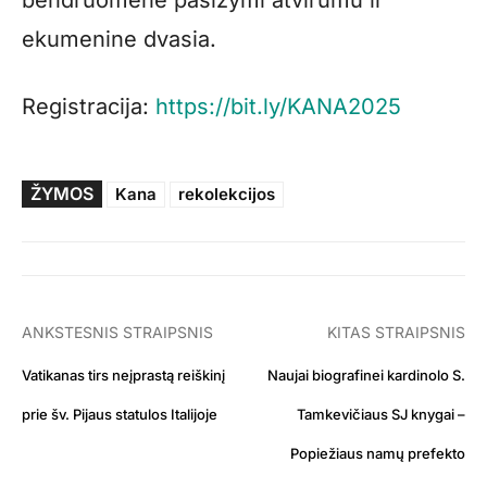
bendruomenė pasižymi atvirumu ir
ekumenine dvasia.
Registracija:
https://bit.ly/KANA2025
ŽYMOS
Kana
rekolekcijos
ANKSTESNIS STRAIPSNIS
KITAS STRAIPSNIS
Vatikanas tirs neįprastą reiškinį
Naujai biografinei kardinolo S.
prie šv. Pijaus statulos Italijoje
Tamkevičiaus SJ knygai –
Popiežiaus namų prefekto