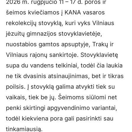
2026 m. rugpjūčio 11 – 17 d. poros ir
šeimos kviečiamos į KANA vasaros
rekolekcijų stovyklą, kuri vyks Vilniaus
jėzuitų gimnazijos stovyklavietėje,
nuostabios gamtos apsuptyje, Trakų ir
Vilniaus rajonų sankirtoje. Stovyklavietę
supa du vandens telkiniai, todėl čia laukia
ne tik dvasinis atsinaujinimas, bet ir tikras
poilsis. Į stovyklą galima atvykti tiek su
vaikais, tiek be jų. Šeimoms siūlomi net
penki skirtingi apgyvendinimo variantai,
todėl kiekviena pora gali pasirinkti sau
tinkamiausią.