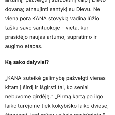
artumą; pažvelgti į sutuoktinį kaip į Dievo
dovaną; atnaujinti santykį su Dievu. Ne
viena pora KANA stovyklą vadina lūžio
tašku savo santuokoje – vieta, kur
prasidėjo naujas artumo, supratimo ir
augimo etapas.
Ką sako dalyviai?
„KANA suteikė galimybę pažvelgti vienas
kitam į širdį ir išgirsti tai, ko seniai
nebuvome girdėję.“ „Pirmą kartą po ilgo
laiko turėjome tiek kokybiško laiko dviese,