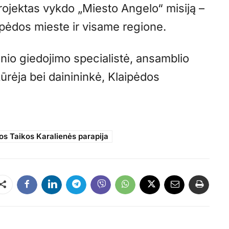
ojektas vykdo „Miesto Angelo“ misiją –
aipėdos mieste ir visame regione.
inio giedojimo specialistė, ansamblio
ūrėja bei dainininkė, Klaipėdos
.
os Taikos Karalienės parapija
Dalintis