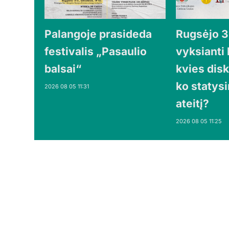
Palangoje prasideda
Rugsėjo 3 
festivalis „Pasaulio
vyksianti
balsai“
kvies disk
ko statys
2026 08 05 11:31
ateitį?
2026 08 05 11:25