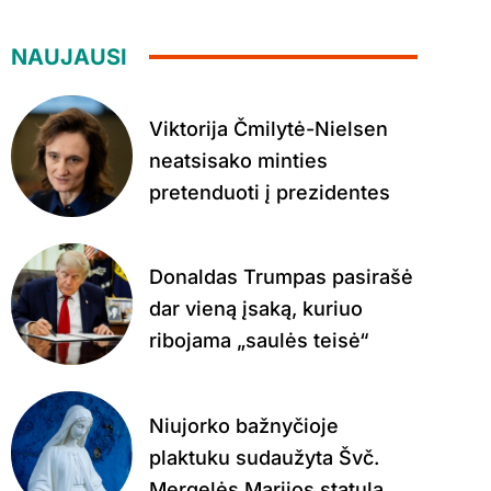
NAUJAUSI
Viktorija Čmilytė-Nielsen
neatsisako minties
pretenduoti į prezidentes
Donaldas Trumpas pasirašė
dar vieną įsaką, kuriuo
ribojama „saulės teisė“
Niujorko bažnyčioje
plaktuku sudaužyta Švč.
Mergelės Marijos statula