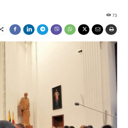
73
Dalintis