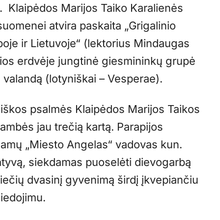
al. Klaipėdos Marijos Taiko Karalienės
uomenei atvira paskaita „Grigalinio
oje ir Lietuvoje“ (lektorius Mindaugas
čios erdvėje jungtinė giesmininkų grupė
 valandą (lotyniškai – Vesperae).
yniškos psalmės Klaipėdos Marijos Taikos
ambės jau trečią kartą. Parapijos
namų „Miesto Angelas“ vadovas kun.
atyvą, siekdamas puoselėti dievogarbą
stiečių dvasinį gyvenimą širdį įkvepiančiu
giedojimu.