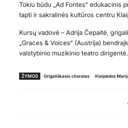
Tokiu būdu „Ad Fontes“ edukacinis pr
tapti ir sakralinės kultūros centru Kl
Kursų vadovė – Adrija Čepaitė, grigal
„Graces & Voices“ (Austrija) bendraįk
valstybinio muzikinio teatro dirigentė
ŽYMOS
Grigališkasis choralas
Klaipėdos Marij