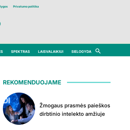
lygos
Privatumo politika
ĖS
SPEKTRAS
LAISVALAIKIUI
SIELOGYDA
REKOMENDUOJAME
Žmogaus prasmės paieškos
dirbtinio intelekto amžiuje