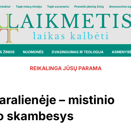
ontaktai
Tapk mūsų rėmėju
Tapk savanoriu
Pranešk įdomią žinią
Anonsavimo są
 ŽINIOS
NUOMONĖS
DVASINGUMAS IR TEOLOGIJA
ASMENYB
REIKALINGA JŪSŲ PARAMA
ralienėje – mistinio
mo skambesys