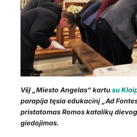
VšĮ „Miesto Angelas“ kartu
su Klai
parapija tęsia edukacinį „Ad Fontes“
pristatomas Romos katalikų dievoga
giedojimas.