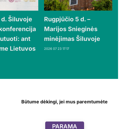
d. Šiluvoje
Rugpjūčio 5 d. –
 konferencija
Marijos Snieginės
utuoti: ant
minėjimas Šiluvoje
ime Lietuvos
2026 07 23 17:17
Būtume dėkingi, jei mus paremtumėte
PARAMA