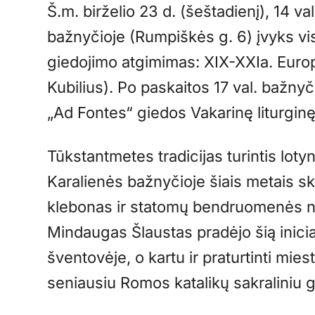
Š.m. birželio 23 d. (šeštadienį), 14 v
bažnyčioje (Rumpiškės g. 6) įvyks vis
giedojimo atgimimas: XIX-XXIa. Europ
Kubilius). Po paskaitos 17 val. bažny
„Ad Fontes“ giedos Vakarinę liturginę
Tūkstantmetes tradicijas turintis lot
Karalienės bažnyčioje šiais metais sk
klebonas ir statomų bendruomenės 
Mindaugas Šlaustas pradėjo šią inici
šventovėje, o kartu ir praturtinti mie
seniausiu Romos katalikų sakraliniu 