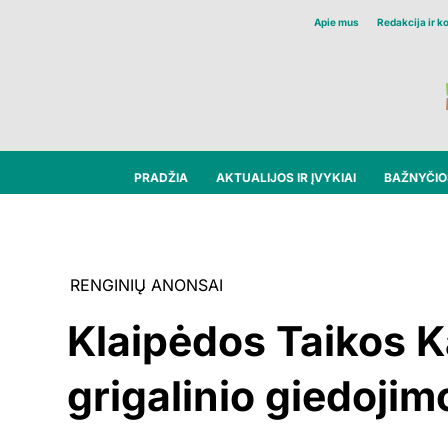
Apie mus
Redakcija ir k
PRADŽIA
AKTUALIJOS IR ĮVYKIAI
BAŽNYČIOS
RENGINIŲ ANONSAI
Klaipėdos Taikos Ka
grigalinio giedoji