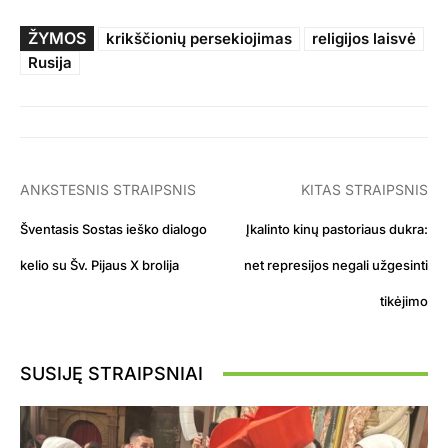
ŽYMOS
krikščionių persekiojimas
religijos laisvė
Rusija
ANKSTESNIS STRAIPSNIS
KITAS STRAIPSNIS
Šventasis Sostas ieško dialogo
Įkalinto kinų pastoriaus dukra:
kelio su Šv. Pijaus X brolija
net represijos negali užgesinti
tikėjimo
SUSIJĘ STRAIPSNIAI