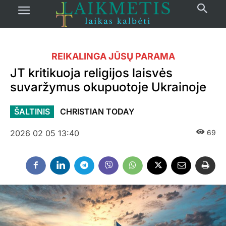
REIKALINGA JŪSŲ PARAMA
JT kritikuoja religijos laisvės
suvaržymus okupuotoje Ukrainoje
ŠALTINIS
CHRISTIAN TODAY
2026 02 05 13:40
69