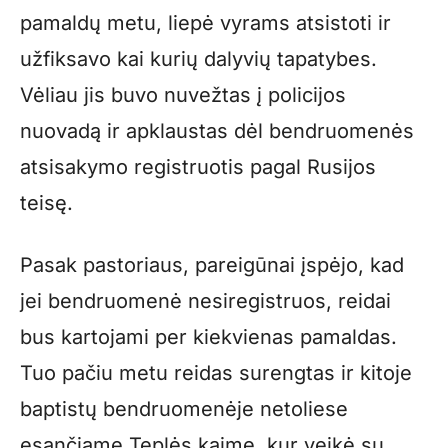
pamaldų metu, liepė vyrams atsistoti ir
užfiksavo kai kurių dalyvių tapatybes.
Vėliau jis buvo nuvežtas į policijos
nuovadą ir apklaustas dėl bendruomenės
atsisakymo registruotis pagal Rusijos
teisę.
Pasak pastoriaus, pareigūnai įspėjo, kad
jei bendruomenė nesiregistruos, reidai
bus kartojami per kiekvienas pamaldas.
Tuo pačiu metu reidas surengtas ir kitoje
baptistų bendruomenėje netoliese
esančiame Teplės kaime, kur veikė su