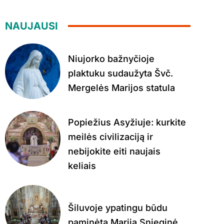
NAUJAUSI
Niujorko bažnyčioje
plaktuku sudaužyta Švč.
Mergelės Marijos statula
Popiežius Asyžiuje: kurkite
meilės civilizaciją ir
nebijokite eiti naujais
keliais
Šiluvoje ypatingu būdu
paminėta Marija Snieginė