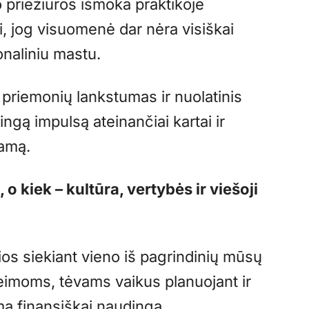
 priežiūros išmoka praktikoje
i, jog visuomenė dar nėra visiškai
onaliniu mastu.
 priemonių lankstumas ir nuolatinis
ingą impulsą ateinančiai kartai ir
ramą.
kiek – kultūra, vertybės ir viešoji
os siekiant vieno iš pagrindinių mūsų
šeimoms, tėvams vaikus planuojant ir
mą finansiškai naudingą.