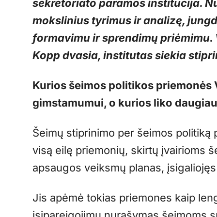
sekretoriato paramos institucija.
mokslinius tyrimus ir analizę, jun
formavimu ir sprendimų priėmimu.
Kopp dvasia, institutas siekia stipri
Kurios šeimos politikos priemonės V
gimstamumui, o kurios liko daugiau
Šeimų stiprinimo per šeimos politiką 
visą eilę priemonių, skirtų įvairioms 
apsaugos veiksmų planas, įsigaliojęs
Jis apėmė tokias priemones kaip leng
įsipareigojimų nurašymas šeimoms s