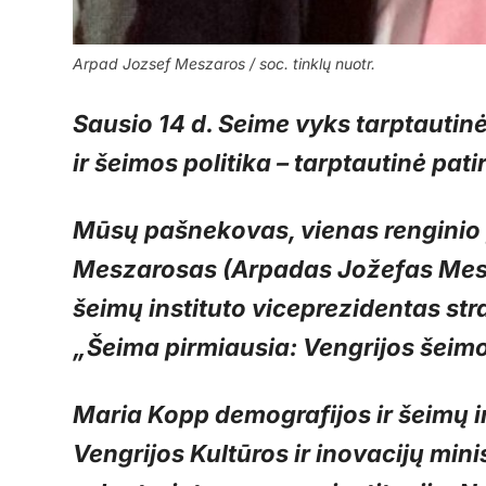
Arpad Jozsef Meszaros / soc. tinklų nuotr.
Sausio 14 d. Seime vyks tarptautin
ir šeimos politika – tarptautinė pati
Mūsų pašnekovas, vienas renginio 
Meszarosas (Arpadas Jožefas Mesa
šeimų instituto viceprezidentas str
„Šeima pirmiausia: Vengrijos šeimos
Maria Kopp demografijos ir šeimų in
Vengrijos Kultūros ir inovacijų mini