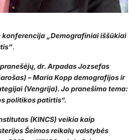
ė konferencija „Demografiniai iššūkiai
rtis”
.
pranešėjų, dr. Arpadas Jozsefas
rošas) – Maria Kopp demografijos ir
ategijai (Vengrija). Jo pranešimo tema:
 politikos patirtis“.
stitutas (KINCS) veikia kaip
sterijos Šeimos reikalų valstybės