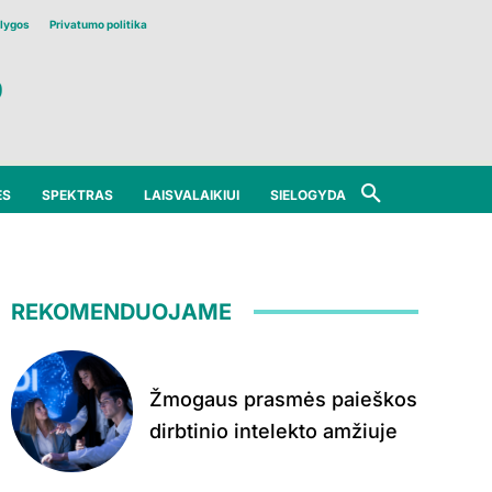
lygos
Privatumo politika
ĖS
SPEKTRAS
LAISVALAIKIUI
SIELOGYDA
REKOMENDUOJAME
Žmogaus prasmės paieškos
dirbtinio intelekto amžiuje