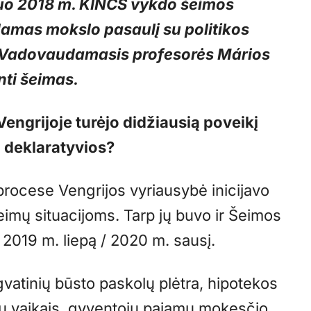
 Nuo 2018 m. KINCS vykdo šeimos
gdamas mokslo pasaulį su politikos
 Vadovaudamasis profesorės Mários
nti šeimas.
engrijoje turėjo didžiausią poveikį
 deklaratyvios?
procese Vengrijos vyriausybė inicijavo
šeimų situacijoms. Tarp jų buvo ir Šeimos
 2019 m. liepą / 2020 m. sausį.
vatinių būsto paskolų plėtra, hipotekos
u vaikais, gyventojų pajamų mokesčio