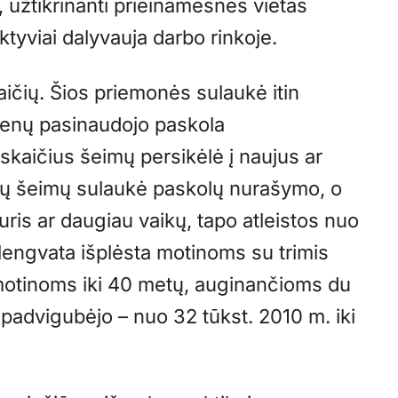
 užtikrinanti prieinamesnes vietas
ktyviai dalyvauja darbo rinkoje.
kaičių. Šios priemonės sulaukė itin
menų pasinaudojo paskola
kaičius šeimų persikėlė į naujus ar
ių šeimų sulaukė paskolų nurašymo, o
uris ar daugiau vaikų, tapo atleistos nuo
lengvata išplėsta motinoms su trimis
 motinoms iki 40 metų, auginančioms du
s padvigubėjo – nuo 32 tūkst. 2010 m. iki