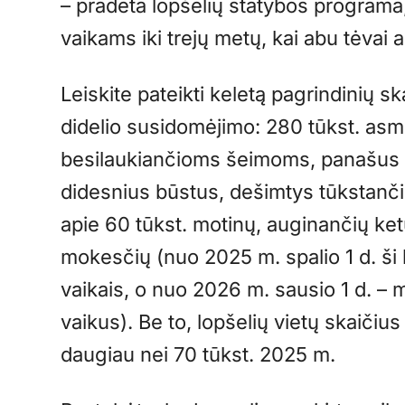
– pradėta lopšelių statybos programa,
vaikams iki trejų metų, kai abu tėvai a
Leiskite pateikti keletą pagrindinių s
didelio susidomėjimo: 280 tūkst. as
besilaukiančioms šeimoms, panašus s
didesnius būstus, dešimtys tūkstanč
apie 60 tūkst. motinų, auginančių ket
mokesčių (nuo 2025 m. spalio 1 d. ši 
vaikais, o nuo 2026 m. sausio 1 d. –
vaikus). Be to, lopšelių vietų skaičiu
daugiau nei 70 tūkst. 2025 m.