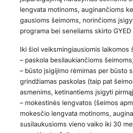
lengvata motinoms, auginančioms ket
gausioms šeimoms, norinčioms įsigyti
programa bei seneliams skirto GYED 
Iki šiol veiksmingiausiomis laikomos
– paskola besilaukiančioms šeimoms
– būsto įsigijimo rėmimas per būsto 
grindžiamas paskolas (taip pat šeimo
asmenims, ketinantiems įsigyti pirmąjį
– mokestinės lengvatos (šeimos apm
mokesčio lengvata motinoms, augina
susilaukusioms vieno vaiko iki 30 me