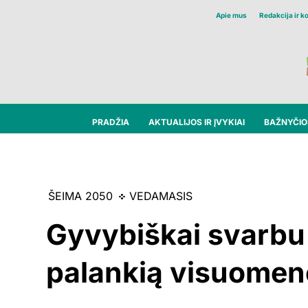
Apie mus
Redakcija ir k
PRADŽIA
AKTUALIJOS IR ĮVYKIAI
BAŽNYČIOS
ŠEIMA 2050
VEDAMASIS
Gyvybiškai svarbu 
palankią visuomenę