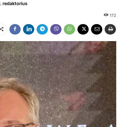
 redaktorius
172
Dalintis