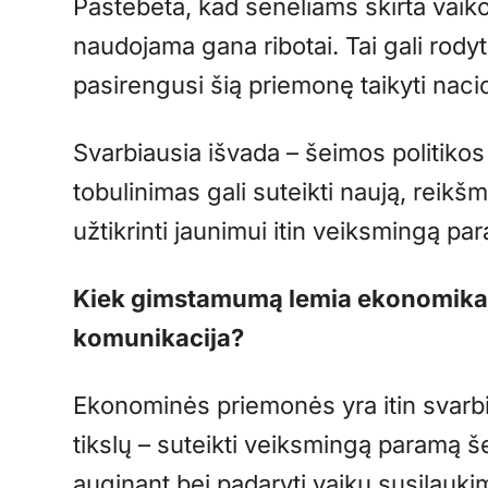
Pastebėta, kad seneliams skirta vaiko
naudojama gana ribotai. Tai gali rodyt
pasirengusi šią priemonę taikyti naci
Svarbiausia išvada – šeimos politikos
tobulinimas gali suteikti naują, reikšm
užtikrinti jaunimui itin veiksmingą pa
Kiek gimstamumą lemia ekonomika, o 
komunikacija?
Ekonominės priemonės yra itin svarbi
tikslų – suteikti veiksmingą paramą 
auginant bei padaryti vaikų susilauki