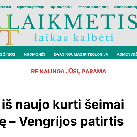
ontaktai
Tapk mūsų rėmėju
Tapk savanoriu
Pranešk įdomią žinią
Anonsavimo są
 ŽINIOS
NUOMONĖS
DVASINGUMAS IR TEOLOGIJA
ASMENYB
REIKALINGA JŪSŲ PARAMA
iš naujo kurti šeimai
 – Vengrijos patirtis