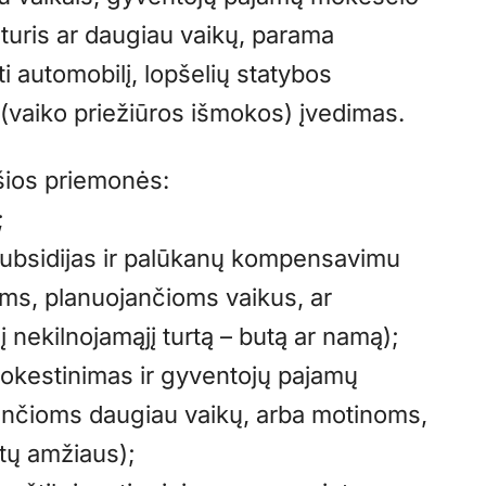
uris ar daugiau vaikų, parama
 automobilį, lopšelių statybos
(vaiko priežiūros išmokos) įvedimas.
 šios priemonės:
;
subsidijas ir palūkanų kompensavimu
ms, planuojančioms vaikus, ar
 nekilnojamąjį turtą – butą ar namą);
okestinimas ir gyventojų pajamų
nčioms daugiau vaikų, arba motinoms,
tų amžiaus);