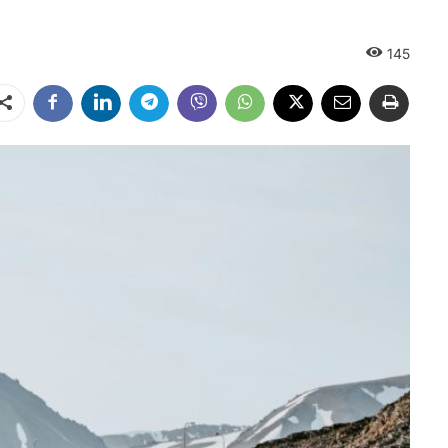
145
Dalintis