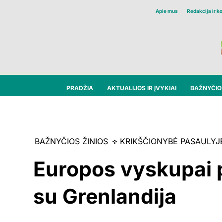
Apie mus
Redakcija ir k
PRADŽIA
AKTUALIJOS IR ĮVYKIAI
BAŽNYČIOS
BAŽNYČIOS ŽINIOS
KRIKŠČIONYBĖ PASAULYJ
Europos vyskupai 
su Grenlandija