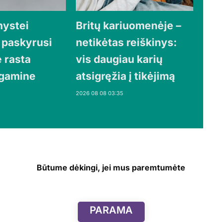
nystei
Britų kariuomenėje –
 paskyrusi
netikėtas reiškinys:
 rasta
vis daugiau karių
agamine
atsigręžia į tikėjimą
2026 08 08 03:35
Būtume dėkingi, jei mus paremtumėte
PARAMA