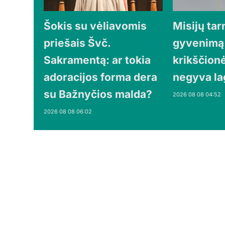
Šokis su vėliavomis
Misijų tar
priešais Švč.
gyvenimą
Sakramentą: ar tokia
krikščionė
adoracijos forma dera
negyva l
su Bažnyčios malda?
2026 08 08 04:52
2026 08 08 06:02