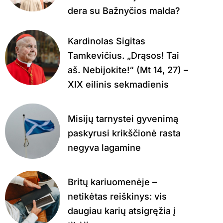
dera su Bažnyčios malda?
Kardinolas Sigitas
Tamkevičius. „Drąsos! Tai
aš. Nebijokite!“ (Mt 14, 27) –
XIX eilinis sekmadienis
Misijų tarnystei gyvenimą
paskyrusi krikščionė rasta
negyva lagamine
Britų kariuomenėje –
netikėtas reiškinys: vis
daugiau karių atsigręžia į