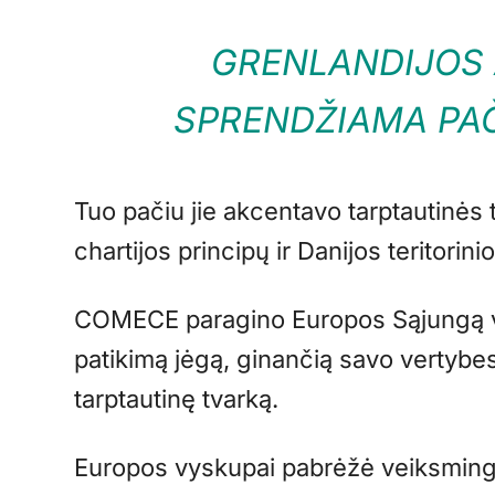
GRENLANDIJOS A
SPRENDŽIAMA PAČ
Tuo pačiu jie akcentavo tarptautinės 
chartijos principų ir Danijos teritorin
COMECE paragino Europos Sąjungą vei
patikimą jėgą, ginančią savo vertybes
tarptautinę tvarką.
Europos vyskupai pabrėžė veiksming