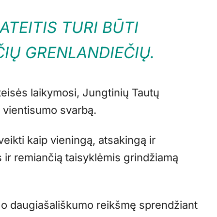
TEITIS TURI BŪTI
IŲ GRENLANDIEČIŲ.
teisės laikymosi, Jungtinių Tautų
io vientisumo svarbą.
kti kaip vieningą, atsakingą ir
 ir remiančią taisyklėmis grindžiamą
o daugiašališkumo reikšmę sprendžiant