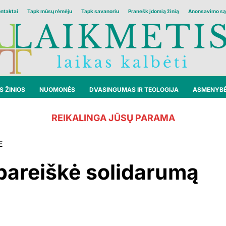
ontaktai
Tapk mūsų rėmėju
Tapk savanoriu
Pranešk įdomią žinią
Anonsavimo są
 ŽINIOS
NUOMONĖS
DVASINGUMAS IR TEOLOGIJA
ASMENYB
REIKALINGA JŪSŲ PARAMA
E
pareiškė solidarumą