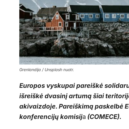
Grenlandija / Unsplash nuotr.
Europos vyskupai pareiškė solidaru
išreiškė dvasinį artumą šiai teritor
akivaizdoje. Pareiškimą paskelbė
E
konferencijų komisij
a
(COMECE).