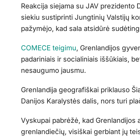
Reakcija siejama su JAV prezidento
siekiu sustiprinti Jungtinių Valstijų k
pažymėjo, kad sala atsidūrė sudėtingo
COMECE teigimu
, Grenlandijos gyven
padariniais ir socialiniais iššūkiais, 
nesaugumo jausmu.
Grenlandija geografiškai priklauso Šia
Danijos Karalystės dalis, nors turi pla
Vyskupai pabrėžė, kad Grenlandijos at
grenlandiečių, visiškai gerbiant jų tei