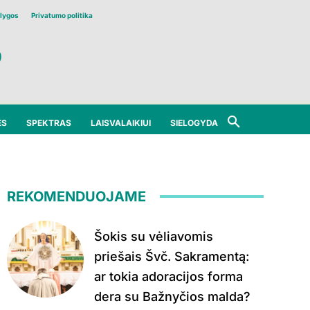
lygos
Privatumo politika
ĖS
SPEKTRAS
LAISVALAIKIUI
SIELOGYDA
REKOMENDUOJAME
Šokis su vėliavomis
priešais Švč. Sakramentą:
ar tokia adoracijos forma
dera su Bažnyčios malda?