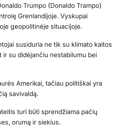
 Donaldo Trumpo (Donaldo Trampo)
ontrolę Grenlandijoje. Vyskupai
je geopolitinėje situacijoje.
tojai susiduria ne tik su klimato kaitos
bet ir su didėjančiu nestabilumu bei
urės Amerikai, tačiau politiškai yra
čią savivaldą.
eitis turi būti sprendžiama pačių
ses, orumą ir siekius.