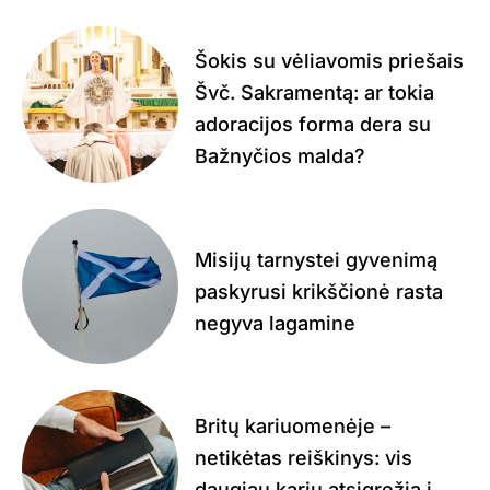
Šokis su vėliavomis priešais
Švč. Sakramentą: ar tokia
adoracijos forma dera su
Bažnyčios malda?
Misijų tarnystei gyvenimą
paskyrusi krikščionė rasta
negyva lagamine
Britų kariuomenėje –
netikėtas reiškinys: vis
daugiau karių atsigręžia į