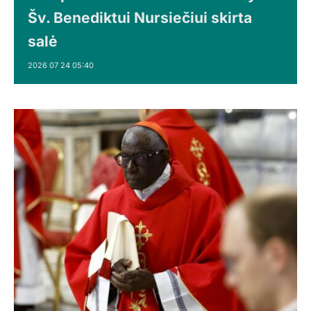
Šv. Benediktui Nursiečiui skirta
salė
2026 07 24 05:40