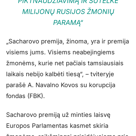
PIKTNAUDŽIAVIMĄ IR SUTELKĖ
MILIJONŲ RUSIJOS ŽMONIŲ
PARAMĄ“
„Sacharovo premija, žinoma, yra ir premija
visiems jums. Visiems neabejingiems
žmonėms, kurie net pačiais tamsiausiais
laikais nebijo kalbėti tiesą“, – tviteryje
parašė A. Navalno Kovos su korupcija
fondas (FBK).
Sacharovo premiją už minties laisvę
Europos Parlamentas kasmet skiria