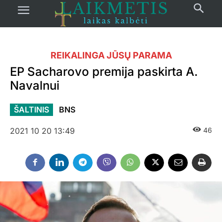
REIKALINGA JŪSŲ PARAMA
EP Sacharovo premija paskirta A.
Navalnui
ŠALTINIS
BNS
2021 10 20 13:49
46