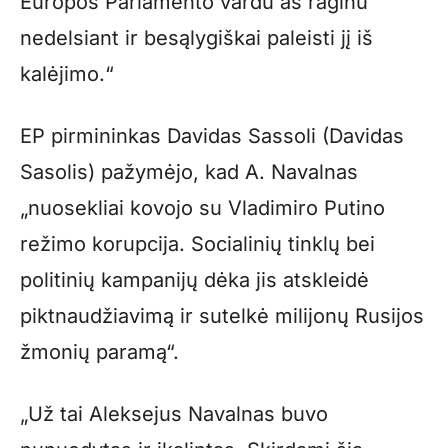
Europos Parlamento vardu aš raginu
nedelsiant ir besąlygiškai paleisti jį iš
kalėjimo.“
EP pirmininkas Davidas Sassoli (Davidas
Sasolis) pažymėjo, kad A. Navalnas
„nuosekliai kovojo su Vladimiro Putino
režimo korupcija. Socialinių tinklų bei
politinių kampanijų dėka jis atskleidė
piktnaudžiavimą ir sutelkė milijonų Rusijos
žmonių paramą“.
„Už tai Aleksejus Navalnas buvo