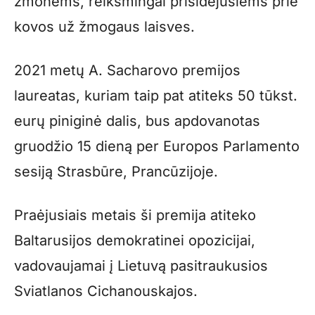
žmonėms, reikšmingai prisidėjusiems prie
kovos už žmogaus laisves.
2021 metų A. Sacharovo premijos
laureatas, kuriam taip pat atiteks 50 tūkst.
eurų piniginė dalis, bus apdovanotas
gruodžio 15 dieną per Europos Parlamento
sesiją Strasbūre, Prancūzijoje.
Praėjusiais metais ši premija atiteko
Baltarusijos demokratinei opozicijai,
vadovaujamai į Lietuvą pasitraukusios
Sviatlanos Cichanouskajos.