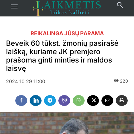
REIKALINGA JŪSŲ PARAMA
Beveik 60 tūkst. žmonių pasirašė
laišką, kuriame JK premjero
prašoma ginti minties ir maldos
laisvę
2024 10 29 11:00
220