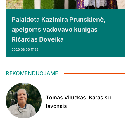
Palaidota Kazimira Prunskienė,
apeigoms vadovavo kunigas
Ričardas Doveika
2026 08 06 17:33
REKOMENDUOJAME
Tomas Viluckas. Karas su
lavonais