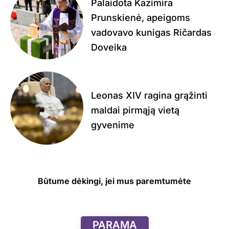
Palaidota Kazimira
Prunskienė, apeigoms
vadovavo kunigas Ričardas
Doveika
Leonas XIV ragina grąžinti
maldai pirmąją vietą
gyvenime
Būtume dėkingi, jei mus paremtumėte
PARAMA