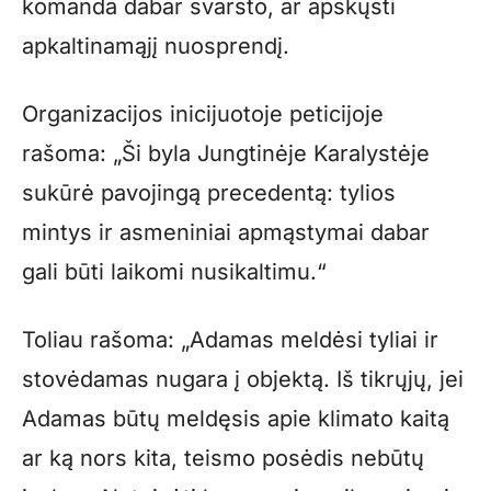
komanda dabar svarsto, ar apskųsti
apkaltinamąjį nuosprendį.
Organizacijos inicijuotoje peticijoje
rašoma: „Ši byla Jungtinėje Karalystėje
sukūrė pavojingą precedentą: tylios
mintys ir asmeniniai apmąstymai dabar
gali būti laikomi nusikaltimu.“
Toliau rašoma: „Adamas meldėsi tyliai ir
stovėdamas nugara į objektą. Iš tikrųjų, jei
Adamas būtų meldęsis apie klimato kaitą
ar ką nors kita, teismo posėdis nebūtų