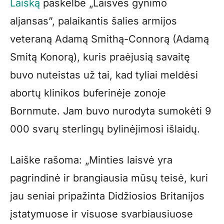
Laišką
paskelbė „Laisvės gynimo
aljansas”, palaikantis šalies armijos
veteraną Adamą Smithą-Connorą (Adamą
Smitą Konorą), kuris praėjusią savaitę
buvo nuteistas už tai, kad tyliai meldėsi
abortų klinikos buferinėje zonoje
Bornmute. Jam buvo nurodyta sumokėti 9
000 svarų sterlingų bylinėjimosi išlaidų.
Laiške rašoma: „Minties laisvė yra
pagrindinė ir brangiausia mūsų teisė, kuri
jau seniai pripažinta Didžiosios Britanijos
įstatymuose ir visuose svarbiausiuose