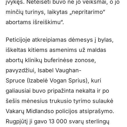
įvykęs. Neteisėti buvo ne jo veiksmai, o jo
minčių turinys, laikytas „nepritarimo“
abortams išreiškimu“.
Peticijoje atkreipiamas dėmesys į bylas,
iškeltas kitiems asmenims už maldas
abortų klinikų buferinėse zonose,
pavyzdžiui, Isabel Vaughan-
Spruce (Izabelė Vogan Sprius), kuri
galiausiai buvo pripažinta nekalta ir po
šešis mėnesius trukusio tyrimo sulaukė
Vakarų Midlandso policijos atsiprašymo.
Rugpjūtį ji gavo 13 000 svarų sterlingų