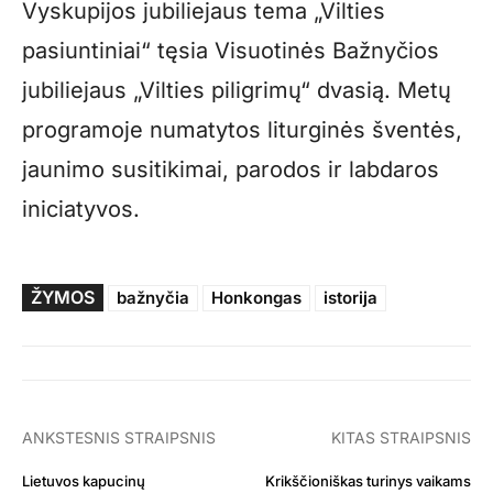
Vyskupijos jubiliejaus tema „Vilties
pasiuntiniai“ tęsia Visuotinės Bažnyčios
jubiliejaus „Vilties piligrimų“ dvasią. Metų
programoje numatytos liturginės šventės,
jaunimo susitikimai, parodos ir labdaros
iniciatyvos.
ŽYMOS
bažnyčia
Honkongas
istorija
ANKSTESNIS STRAIPSNIS
KITAS STRAIPSNIS
Lietuvos kapucinų
Krikščioniškas turinys vaikams