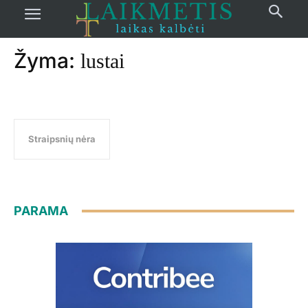
Pradžia
žymos
Lustai
Žyma:
lustai
Straipsnių nėra
PARAMA