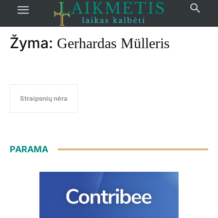
Pradžia
žymos
Gerhardas Mülleris
Žyma:
Gerhardas Mülleris
Straipsnių nėra
PARAMA