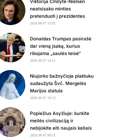
Viktorija Čmilytė-Nielsen
neatsisako minties
pretenduoti į prezidentes
2026 08 07 15:01
Donaldas Trumpas pasirašė
dar vieną įsaką, kuriuo
ribojama „saulės teisė“
2026 08 07 14:51
Niujorko bažnyčioje plaktuku
sudaužyta Švč. Mergelės
Marijos statula
2026 08 07 10:12
Popiežius Asyžiuje: kurkite
meilės civilizaciją ir
nebijokite eiti naujais keliais
2026 08 07 09:51