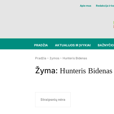
Apie mus
Redakcija ir k
PRADŽIA
AKTUALIJOS IR ĮVYKIAI
BAŽNYČIOS
Pradžia
žymos
Hunteris Bidenas
Žyma:
Hunteris Bidenas
Straipsnių nėra