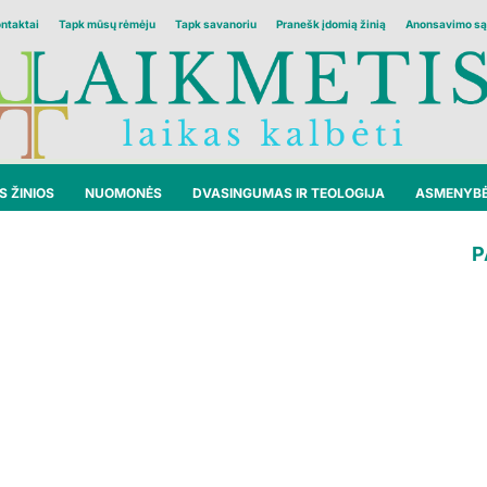
ontaktai
Tapk mūsų rėmėju
Tapk savanoriu
Pranešk įdomią žinią
Anonsavimo są
 ŽINIOS
NUOMONĖS
DVASINGUMAS IR TEOLOGIJA
ASMENYB
P