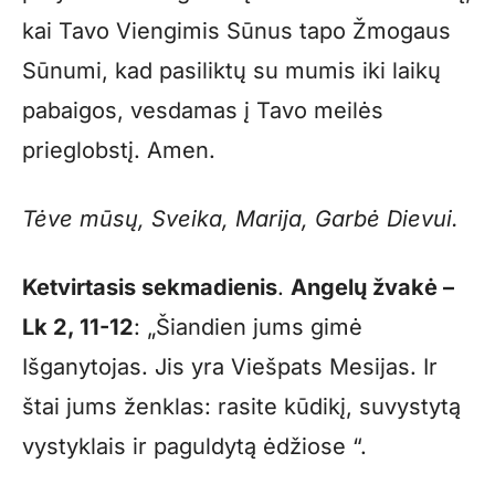
kai Tavo Viengimis Sūnus tapo Žmogaus
Sūnumi, kad pasiliktų su mumis iki laikų
pabaigos, vesdamas į Tavo meilės
prieglobstį. Amen.
Tėve mūsų, Sveika, Marija, Garbė Dievui.
Ketvirtasis sekmadienis
.
Angelų žvakė –
Lk 2, 11-12
: „Šiandien jums gimė
Išganytojas. Jis yra Viešpats Mesijas. Ir
štai jums ženklas: rasite kūdikį, suvystytą
vystyklais ir paguldytą ėdžiose “.