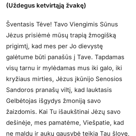
(Uždegus ketvirtąją žvakę)
Šventasis Tėve! Tavo Viengimis Sūnus
Jėzus prisiėmė mūsų trapią žmogišką
prigimtį, kad mes per Jo dievystę
galėtume būti panašūs į Tave. Tapdamas
visų tarnu ir mylėdamas mus iki galo, iki
kryžiaus mirties, Jėzus įkūnijo Senosios
Sandoros pranašų viltį, kad lauktasis
Gelbėtojas išgydys žmoniją savo
žaizdomis. Kai Tu išaukštinai Jėzų savo
dešinėje, mes pamatėme, Viešpatie, kad
ne maldų ir aukų gausybė teikia Tau šlovę,