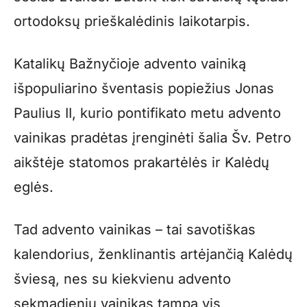
ortodoksų prieškalėdinis laikotarpis.
Katalikų Bažnyčioje advento vainiką
išpopuliarino šventasis popiežius Jonas
Paulius II, kurio pontifikato metu advento
vainikas pradėtas įrenginėti šalia Šv. Petro
aikštėje statomos prakartėlės ir Kalėdų
eglės.
Tad advento vainikas – tai savotiškas
kalendorius, ženklinantis artėjančią Kalėdų
šviesą, nes su kiekvienu advento
sekmadieniu vainikas tampa vis