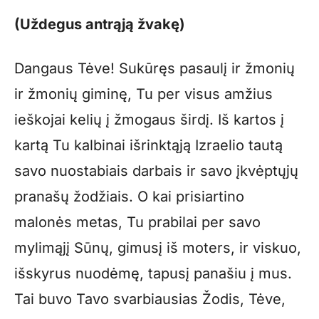
(Uždegus antrąją žvakę)
Dangaus Tėve! Sukūręs pasaulį ir žmonių
ir žmonių giminę, Tu per visus amžius
ieškojai kelių į žmogaus širdį. Iš kartos į
kartą Tu kalbinai išrinktąją Izraelio tautą
savo nuostabiais darbais ir savo įkvėptųjų
pranašų žodžiais. O kai prisiartino
malonės metas, Tu prabilai per savo
mylimąjį Sūnų, gimusį iš moters, ir viskuo,
išskyrus nuodėmę, tapusį panašiu į mus.
Tai buvo Tavo svarbiausias Žodis, Tėve,