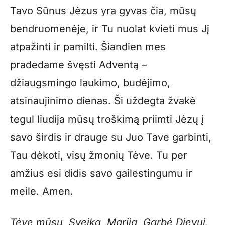
Tavo Sūnus Jėzus yra gyvas čia, mūsų
bendruomenėje, ir Tu nuolat kvieti mus Jį
atpažinti ir pamilti. Šiandien mes
pradedame švęsti Adventą –
džiaugsmingo laukimo, budėjimo,
atsinaujinimo dienas. Ši uždegta žvakė
tegul liudija mūsų troškimą priimti Jėzų į
savo širdis ir drauge su Juo Tave garbinti,
Tau dėkoti, visų žmonių Tėve. Tu per
amžius esi didis savo gailestingumu ir
meile. Amen.
Tėve mūsų, Sveika, Marija, Garbė Dievui.