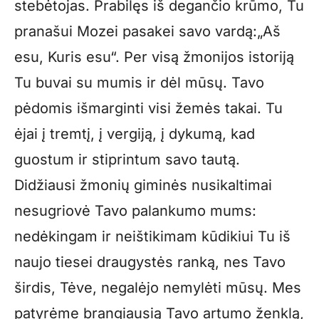
stebėtojas. Prabilęs iš degančio krūmo, Tu
pranašui Mozei pasakei savo vardą:„Aš
esu, Kuris esu“. Per visą žmonijos istoriją
Tu buvai su mumis ir dėl mūsų. Tavo
pėdomis išmarginti visi žemės takai. Tu
ėjai į tremtį, į vergiją, į dykumą, kad
guostum ir stiprintum savo tautą.
Didžiausi žmonių giminės nusikaltimai
nesugriovė Tavo palankumo mums:
nedėkingam ir neištikimam kūdikiui Tu iš
naujo tiesei draugystės ranką, nes Tavo
širdis, Tėve, negalėjo nemylėti mūsų. Mes
patyrėme brangiausią Tavo artumo ženklą,