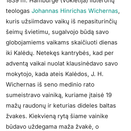
1839 m. Hamburge (Vokietija) liuteronų
teologas
Johannas Hinrichas Wichernas
,
kuris užsiimdavo vaikų iš nepasiturinčių
šeimų švietimu, sugalvojo būdą savo
globojamiems vaikams skaičiuoti dienas
iki Kalėdų. Netekęs kantrybės, kad per
adventą vaikai nuolat klausinėdavo savo
mokytojo, kada ateis Kalėdos, J. H.
Wichernas iš seno medinio rato
sumeistravo vainiką, kuriame įtaisė 19
mažų raudonų ir keturias dideles baltas
žvakes. Kiekvieną rytą šiame vainike
būdavo uždegama maža žvakė, o