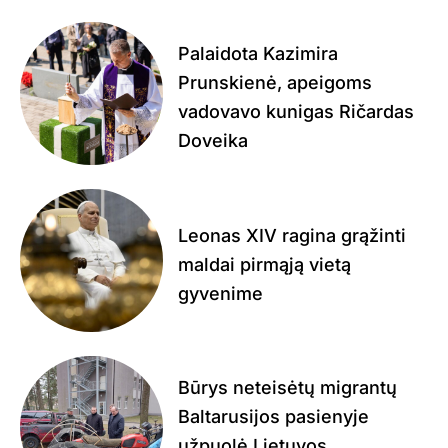
Palaidota Kazimira
Prunskienė, apeigoms
vadovavo kunigas Ričardas
Doveika
Leonas XIV ragina grąžinti
maldai pirmąją vietą
gyvenime
Būrys neteisėtų migrantų
Baltarusijos pasienyje
užpuolė Lietuvos