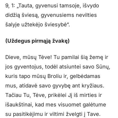
9, 1: „Tauta, gyvenusi tamsoje, išvydo
didžią šviesą, gyvenusiems nevilties
šalyje užtekėjo šviesybė“.
(Uždegus pirmąją žvakę)
Dieve, mūsų Tėve! Tu pamilai šią žemę ir
jos gyventojus, todėl atsiuntei savo Sūnų,
kuris tapo mūsų Broliu ir, gelbėdamas
mus, atidavė savo gyvybę ant kryžiaus.
Tačiau Tu, Tėve, prikėlei Jį iš mirties ir
išaukštinai, kad mes visuomet galėtume
su pasitikėjimu ir viltimi žvelgti į Tave.