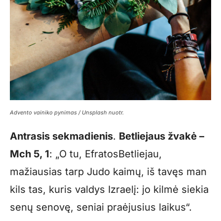
Advento vainiko pynimas / Unsplash nuotr.
Antrasis sekmadienis
.
Betliejaus žvakė –
Mch 5, 1
: „O tu, EfratosBetliejau,
mažiausias tarp Judo kaimų, iš tavęs man
kils tas, kuris valdys Izraelį: jo kilmė siekia
senų senovę, seniai praėjusius laikus“.