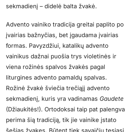
sekmadienį – didelė balta žvakė.
Advento vainiko tradicija greitai paplito po
įvairias bažnyčias, bet įgaudama įvairias
formas. Pavyzdžiui, katalikų advento
vainikus dažnai puošia trys violetinės ir
viena rožinės spalvos žvakės pagal
liturgines advento pamaldų spalvas.
Rožinė žvakė šviečia trečiąjį advento
sekmadienį, kuris yra vadinamas
Gaudete
(Džiaukitės!). Ortodoksai taip pat palengva
perima šią tradiciją, tik jie vainike įstato
šešias žvakes. Būtent tiek savaičių tęsiasi