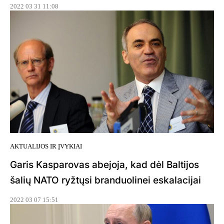
2022 03 31 11:08
AKTUALIJOS IR ĮVYKIAI
Garis Kasparovas abejoja, kad dėl Baltijos
šalių NATO ryžtųsi branduolinei eskalacijai
2022 03 07 15:51