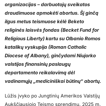
organizacijas – darbuotojų sveikatos
draudimuose apmokėti abortus. Šį ginčą
ilgus metus teismuose kėlė Beketo
religinės laisvės fondas (Becket Fund for
Religious Liberty) kartu su Olbanio Romos
katalikų vyskupija (Roman Catholic
Diocese of Albany), ginčydami Niujorko
valstijos finansinių paslaugų
departamento reikalavimą dėl
vadinamųjų „mediciniškai būtinų“ abortų.
Lūžis įvyko po Jungtinių Amerikos Valstijų
Aukščiausiojo Teismo sprendimų. 2025 m.