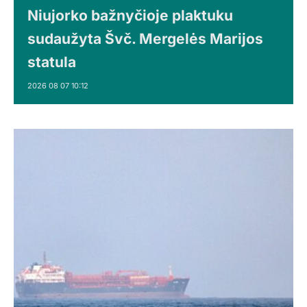
Niujorko bažnyčioje plaktuku
sudaužyta Švč. Mergelės Marijos
statula
2026 08 07 10:12