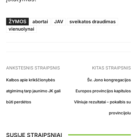
ŽYMOS
abortai
JAV
sveikatos draudimas
vienuolynai
ANKSTESNIS STRAIPSNIS
KITAS STRAIPSNIS
Kalbos apie krikščionybės
Šv. Jono kongregacijos
atgimimą tarp jaunimo JK gali
Europos provincijos kapitulos
būti perdėtos
Vilniuje rezultatai – pokalbis su
provincijolu
SUSIJĘ STRAIPSNIAI