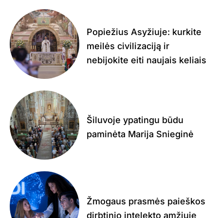
Popiežius Asyžiuje: kurkite
meilės civilizaciją ir
nebijokite eiti naujais keliais
Šiluvoje ypatingu būdu
paminėta Marija Snieginė
Žmogaus prasmės paieškos
dirbtinio intelekto amžiuje