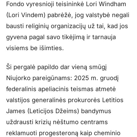
Fondo vyresnioji teisininkė Lori Windham
(Lori Vindem) pabrėžė, jog valstybė negali
bausti religinių organizacijų už tai, kad jos
gyvena pagal savo tikėjimą ir tarnauja
visiems be išimties.
Ši pergalė papildo dar vieną smūgį
Niujorko pareigūnams: 2025 m. gruodį
federalinis apeliacinis teismas atmetė
valstijos generalinės prokurorės Letitios
James (Leticijos Džeims) bandymus
uždrausti krizių nėštumo centrams
reklamuoti progesteroną kaip cheminio