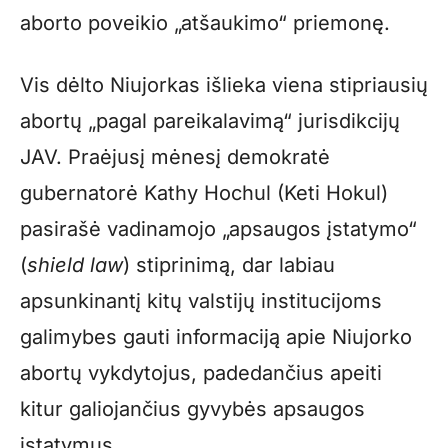
aborto poveikio „atšaukimo“ priemonę.
Vis dėlto Niujorkas išlieka viena stipriausių
abortų „pagal pareikalavimą“ jurisdikcijų
JAV. Praėjusį mėnesį demokratė
gubernatorė Kathy Hochul (Keti Hokul)
pasirašė vadinamojo „apsaugos įstatymo“
(
shield law
) stiprinimą, dar labiau
apsunkinantį kitų valstijų institucijoms
galimybes gauti informaciją apie Niujorko
abortų vykdytojus, padedančius apeiti
kitur galiojančius gyvybės apsaugos
įstatymus.