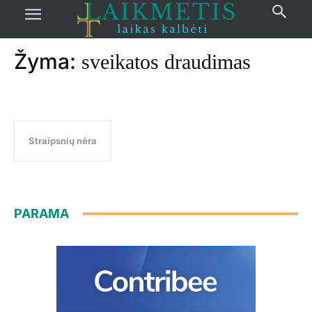
Pradžia
žymos
Sveikatos draudimas
Žyma:
sveikatos draudimas
Straipsnių nėra
PARAMA