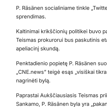
P. Räsänen socialiniame tinkle „Twitt
sprendimas.
Kaltinimai krikščionių politikei buvo 
Teismas prokurorui bus paskutinis eta
apeliacinį skundą.
Penktadienio popietę P. Räsänen suo
„CNE.news” teigė esąs „visiškai tikr
nagrinėti bylą.
Paprastai Aukščiausiasis Teismas pri
Sankamo, P. Räsänen byla yra „pakan