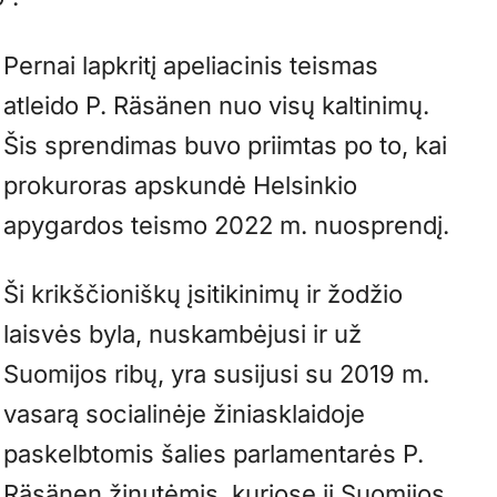
Pernai lapkritį apeliacinis teismas
atleido P. Räsänen nuo visų kaltinimų.
Šis sprendimas buvo priimtas po to, kai
prokuroras apskundė Helsinkio
apygardos teismo 2022 m. nuosprendį.
Ši krikščioniškų įsitikinimų ir žodžio
laisvės byla, nuskambėjusi ir už
Suomijos ribų, yra susijusi su 2019 m.
vasarą socialinėje žiniasklaidoje
paskelbtomis šalies parlamentarės P.
Räsänen žinutėmis, kuriose ji Suomijos