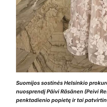
Suomijos sostinės Helsinkio prokur
nuosprendį Päivi Räsänen (Peivi Re
penktadienio popietę ir tai patvirti