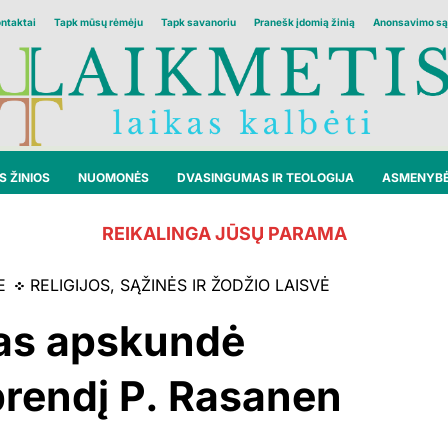
ontaktai
Tapk mūsų rėmėju
Tapk savanoriu
Pranešk įdomią žinią
Anonsavimo są
 ŽINIOS
NUOMONĖS
DVASINGUMAS IR TEOLOGIJA
ASMENYB
REIKALINGA JŪSŲ PARAMA
E
RELIGIJOS, SĄŽINĖS IR ŽODŽIO LAISVĖ
ras apskundė
prendį P. Rasanen