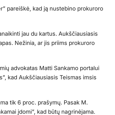
er” pareiškė, kad ją nustebino prokuroro
panaikinti jau du kartus. Aukščiausiasis
pas. Nežinia, ar jis priims prokuroro
mių advokatas Matti Sankamo portalui
as”, kad Aukščiausiasis Teismas imsis
ima tik 6 proc. prašymų. Pasak M.
kamai įdomi”, kad būtų nagrinėjama.