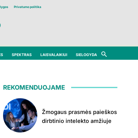
lygos
Privatumo politika
ĖS
SPEKTRAS
LAISVALAIKIUI
SIELOGYDA
REKOMENDUOJAME
Žmogaus prasmės paieškos
dirbtinio intelekto amžiuje