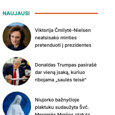
NAUJAUSI
Viktorija Čmilytė-Nielsen
neatsisako minties
pretenduoti į prezidentes
Donaldas Trumpas pasirašė
dar vieną įsaką, kuriuo
ribojama „saulės teisė“
Niujorko bažnyčioje
plaktuku sudaužyta Švč.
Mergelės Marijos statula