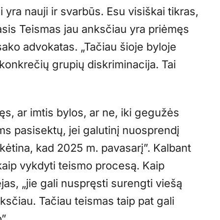
i yra nauji ir svarbūs. Esu visiškai tikras,
asis Teismas jau anksčiau yra priėmęs
ako advokatas. „Tačiau šioje byloje
 konkrečių grupių diskriminacija. Tai
s, ar imtis bylos, ar ne, iki gegužės
ms pasisektų, jei galutinį nuosprendį
ikėtina, kad 2025 m. pavasarį”. Kalbant
kaip vykdyti teismo procesą. Kaip
s, „jie gali nuspręsti surengti viešą
sčiau. Tačiau teismas taip pat gali
”.