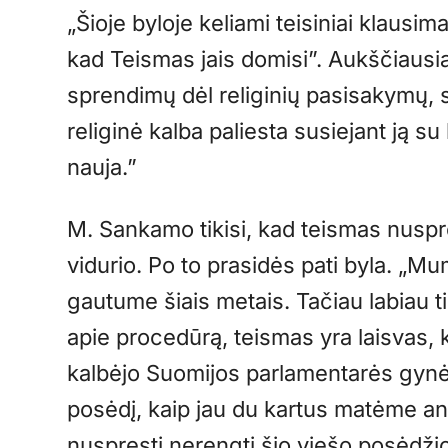
„Šioje byloje keliami teisiniai klausima
kad Teismas jais domisi”. Aukščiausi
sprendimų dėl religinių pasisakymų, s
religinė kalba paliesta susiejant ją su
nauja.”
M. Sankamo tikisi, kad teismas nusprę
vidurio. Po to prasidės pati byla. „Mu
gautume šiais metais. Tačiau labiau t
apie procedūrą, teismas yra laisvas, 
kalbėjo Suomijos parlamentarės gynėja
posėdį, kaip jau du kartus matėme ank
nuspręsti nerengti šio viešo posėdžio