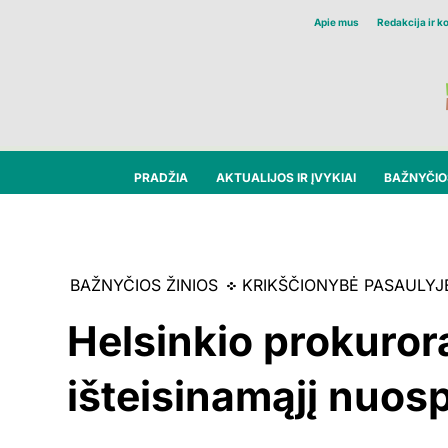
Apie mus
Redakcija ir k
PRADŽIA
AKTUALIJOS IR ĮVYKIAI
BAŽNYČIOS
BAŽNYČIOS ŽINIOS
KRIKŠČIONYBĖ PASAULYJ
Helsinkio prokuro
išteisinamąjį nuos