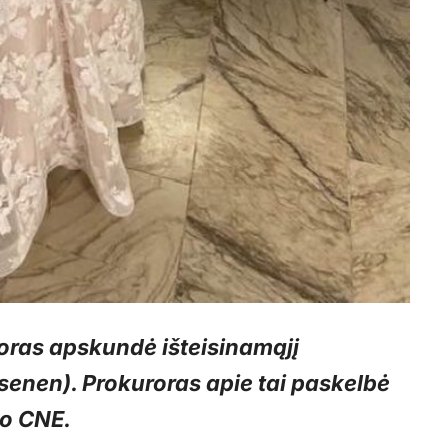
oras apskundė išteisinamąjį
senen). Prokuroras apie tai paskelbė
no CNE.