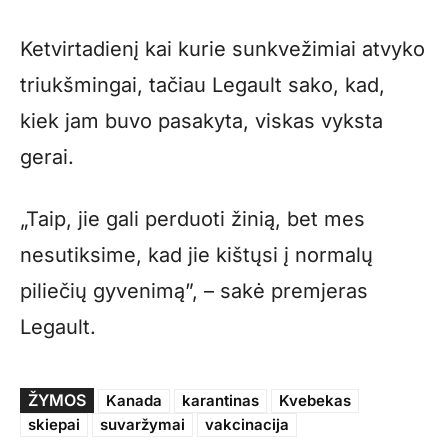
Ketvirtadienį kai kurie sunkvežimiai atvyko
triukšmingai, tačiau Legault sako, kad,
kiek jam buvo pasakyta, viskas vyksta
gerai.
„Taip, jie gali perduoti žinią, bet mes
nesutiksime, kad jie kištųsi į normalų
piliečių gyvenimą”, – sakė premjeras
Legault.
ŽYMOS
Kanada
karantinas
Kvebekas
skiepai
suvaržymai
vakcinacija