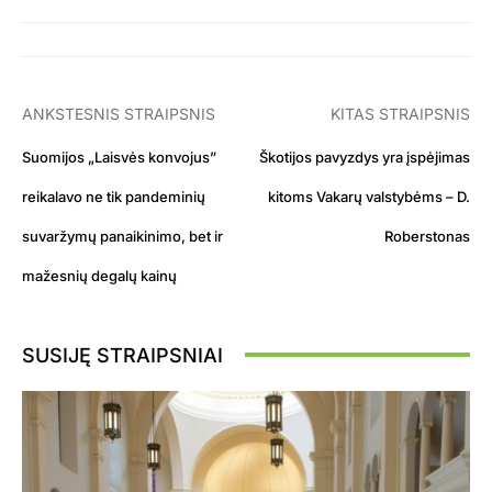
ANKSTESNIS STRAIPSNIS
KITAS STRAIPSNIS
Suomijos „Laisvės konvojus”
Škotijos pavyzdys yra įspėjimas
reikalavo ne tik pandeminių
kitoms Vakarų valstybėms – D.
suvaržymų panaikinimo, bet ir
Roberstonas
mažesnių degalų kainų
SUSIJĘ STRAIPSNIAI