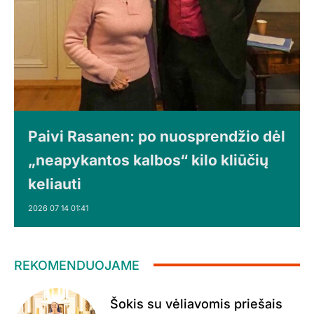
Paivi Rasanen: po nuosprendžio dėl
„neapykantos kalbos“ kilo kliūčių
keliauti
2026 07 14 01:41
REKOMENDUOJAME
Šokis su vėliavomis priešais