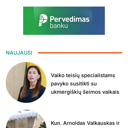
NAUJAUSI
Vaiko teisių specialistams
pavyko susitikti su
ukmergiškių šeimos vaikais
Kun. Arnoldas Valkauskas ir