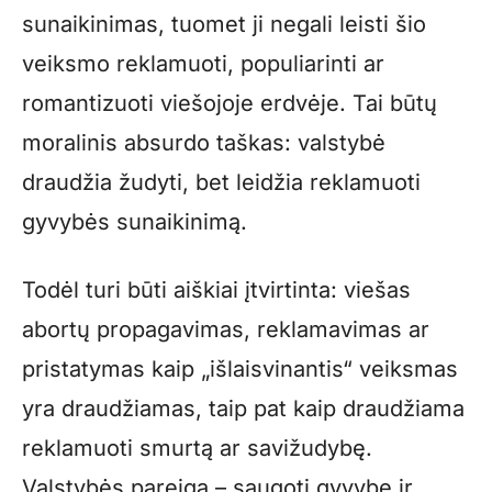
sunaikinimas, tuomet ji negali leisti šio
veiksmo reklamuoti, populiarinti ar
romantizuoti viešojoje erdvėje. Tai būtų
moralinis absurdo taškas: valstybė
draudžia žudyti, bet leidžia reklamuoti
gyvybės sunaikinimą.
Todėl turi būti aiškiai įtvirtinta: viešas
abortų propagavimas, reklamavimas ar
pristatymas kaip „išlaisvinantis“ veiksmas
yra draudžiamas, taip pat kaip draudžiama
reklamuoti smurtą ar savižudybę.
Valstybės pareiga – saugoti gyvybę ir