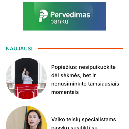
NAUJAUSI
Popiežius: nesipuikuokite
dėl sėkmės, bet ir
nenusiminkite tamsiausiais
momentais
Vaiko teisių specialistams
pavyko susitikti su