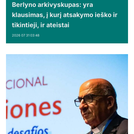
Berlyno arkivyskupas: yra
klausimas, į kurį atsakymo ieško ir
tikintieji, ir ateistai
2026 07 31 03:48