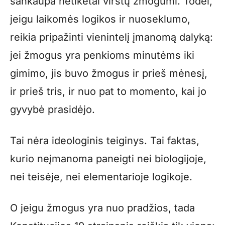
sankaupa netikėtai virstų žmogumi. Todėl,
jeigu laikomės logikos ir nuoseklumo,
reikia pripažinti vienintelį įmanomą dalyką:
jei žmogus yra penkioms minutėms iki
gimimo, jis buvo žmogus ir prieš mėnesį,
ir prieš tris, ir nuo pat to momento, kai jo
gyvybė prasidėjo.
Tai nėra ideologinis teiginys. Tai faktas,
kurio neįmanoma paneigti nei biologijoje,
nei teisėje, nei elementarioje logikoje.
O jeigu žmogus yra nuo pradžios, tada