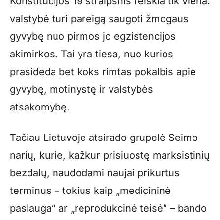
Konstitucijos 19 straipsnis reiškia tik viena:
valstybė turi pareigą saugoti žmogaus
gyvybę nuo pirmos jo egzistencijos
akimirkos. Tai yra tiesa, nuo kurios
prasideda bet koks rimtas pokalbis apie
gyvybę, motinystę ir valstybės
atsakomybę.
Tačiau Lietuvoje atsirado grupelė Seimo
narių, kurie, kažkur prisiuostę marksistinių
bezdalų, naudodami naujai prikurtus
terminus – tokius kaip „medicininė
paslauga“ ar „reprodukcinė teisė“ – bando