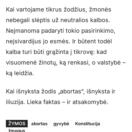
Kai vartojame tikrus žodžius, žmonės
nebegali slėptis už neutralios kalbos.
Neįmanoma padaryti tokio pasirinkimo,
neįsivardijus jo esmės. Ir būtent todėl
kalba turi būti grąžinta į tikrovę: kad
visuomenė žinotų, ką renkasi, o valstybė –
ką leidžia.
Kai išnyksta žodis „abortas“, išnyksta ir
iliuzija. Lieka faktas – ir atsakomybė.
ŽYMOS
abortas
gyvybė
Konstitucija
žmogus