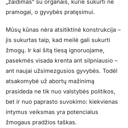
„žaidimas“ su organais, kurie sukurti ne
pramogai, o gyvybės pratęsimui.
Mūsų kūnas nėra atsitiktinė konstrukcija –
jis sukurtas taip, kad meilė gali sukurti
žmogų. Ir kai šitą tiesą ignoruojame,
pasekmės visada krenta ant silpniausio –
ant naujai užsimezgusios gyvybės. Todėl
atsakomybė už abortų mažinimą
prasideda ne tik nuo valstybės politikos,
bet ir nuo paprasto suvokimo: kiekvienas
intymus veiksmas yra potencialus
žmogaus pradžios taškas.