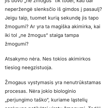
jis buvo „ne žmogus“ tik todėl, kad dar
neperžengė slenksčio iš gimdos į pasaulį?
Jeigu taip, tuomet kurią sekundę jis tapo
žmogumi? Ar yra ta magiška akimirka, kai
iki tol „ne žmogus“ staiga tampa
žmogumi?
Atsakymo nėra. Nes tokios akimirkos
tiesiog neegzistuoja.
Žmogaus vystymasis yra nenutrūkstamas
procesas. Nėra jokio biologinio
„perjungimo taško“, kuriame ląstelių