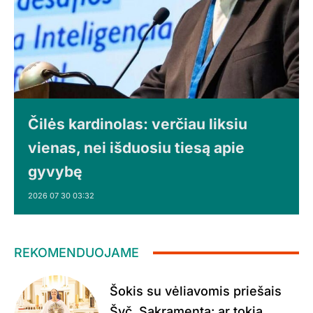
Čilės kardinolas: verčiau liksiu
vienas, nei išduosiu tiesą apie
gyvybę
2026 07 30 03:32
REKOMENDUOJAME
Šokis su vėliavomis priešais
Švč. Sakramentą: ar tokia