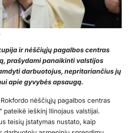
.
kupija ir nėščiųjų pagalbos centras
mą, prašydami panaikinti valstijos
samdyti darbuotojus, nepritariančius jų
ymui apie gyvybės apsaugą.
r Rokfordo nėščiųjų pagalbos centras
teikė ieškinį Ilinojaus valstijai.
us teisių įstatymas nustato, kaip
lgtis darbuotojų asmeninių sprendimų