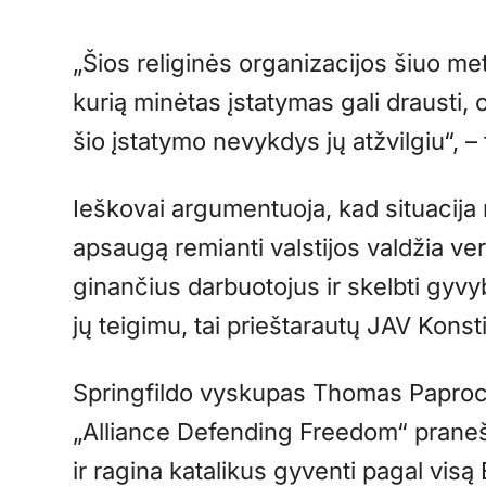
„Šios religinės organizacijos šiuo m
kurią minėtas įstatymas gali drausti, o 
šio įstatymo nevykdys jų atžvilgiu“, 
Ieškovai argumentuoja, kad situacija 
apsaugą remianti valstijos valdžia ve
ginančius darbuotojus ir skelbti gyvy
jų teigimu, tai prieštarautų JAV Konsti
Springfildo vyskupas Thomas Paproc
„Alliance Defending Freedom“ praneš
ir ragina katalikus gyventi pagal vi