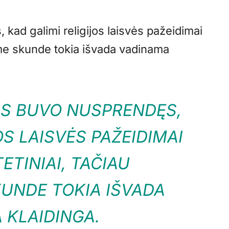
ad galimi religijos laisvės pažeidimai
niame skunde tokia išvada vadinama
S BUVO NUSPRENDĘS,
OS LAISVĖS PAŽEIDIMAI
ETINIAI, TAČIAU
KUNDE TOKIA IŠVADA
 KLAIDINGA.