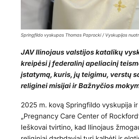
Springfildo vyskupas Thomas Paprocki / Vyskupijos nuotr
JAV Ilinojaus valstijos katalikų vys
kreipėsi į federalinį apeliacinį teis
įstatymą, kuris, jų teigimu, verstų 
religinei misijai ir Bažnyčios mok
2025 m. kovą Springfildo vyskupija i
„Pregnancy Care Center of Rockford“ pa
Ieškovai tvirtino, kad Ilinojaus žmoga
religiniai darbdaviai turi kalbėti ir e