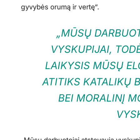
gyvybės orumą ir vertę“.
„MŪSŲ DARBUOT
VYSKUPIJAI, TODĖ
LAIKYSIS MŪSŲ EL
ATITIKS KATALIKŲ
BEI MORALINĮ M
VYS
„Mūsų darbuotojai atstovauja vyskupija