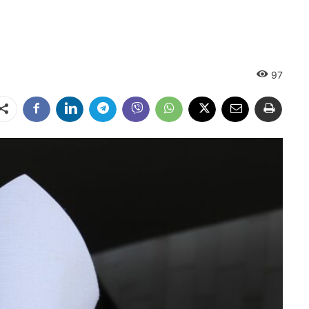
97
Dalintis