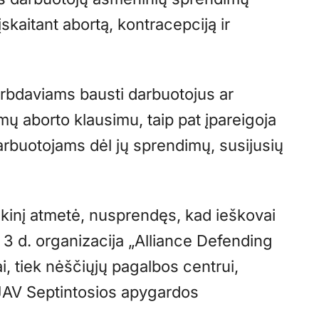
skaitant abortą, kontracepciją ir
arbdaviams bausti darbuotojus ar
mų aborto klausimu, taip pat įpareigoja
arbuotojams dėl jų sprendimų, susijusių
kinį atmetė, nusprendęs, kad ieškovai
io 3 d. organizacija „Alliance Defending
i, tiek nėščiųjų pagalbos centrui,
 JAV Septintosios apygardos