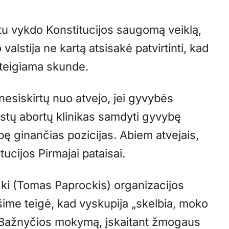
etu vykdo Konstitucijos saugomą veiklą,
valstija ne kartą atsisakė patvirtinti, kad
– teigiama skunde.
nesiskirtų nuo atvejo, jei gyvybės
rstų abortų klinikas samdyti gyvybę
bę ginančias pozicijas. Abiem atvejais,
tucijos Pirmajai pataisai.
ki (Tomas Paprockis) organizacijos
ime teigė, kad vyskupija „skelbia, moko
są Bažnyčios mokymą, įskaitant žmogaus