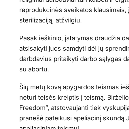
reprodukcinės sveikatos klausimais, į
sterilizaciją, atžvilgiu.
Pasak ieškinio, įstatymas draudžia d
atsisakyti juos samdyti dėl jų sprendi
darbdavius pritaikyti darbo sąlygas d
su abortu.
Šių metų kovą apygardos teismas ieš
neturi teisės kreiptis į teismą. Biržel
Freedom“, atstovaujanti tiek vyskupija
pranešė pateikusi apeliacinį skundą
apeliaciniam teismui.