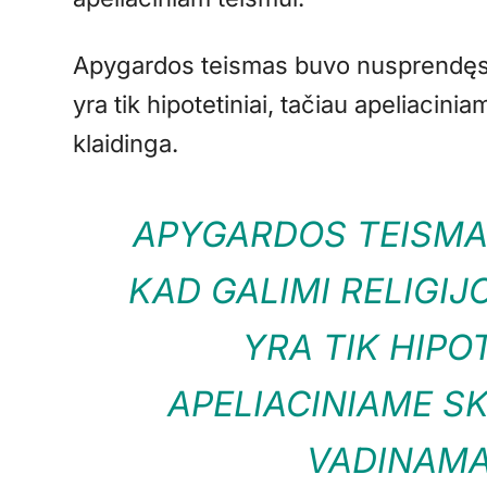
Apygardos teismas buvo nusprendęs, k
yra tik hipotetiniai, tačiau apeliaci
klaidinga.
APYGARDOS TEISMA
KAD GALIMI RELIGIJ
YRA TIK HIPOT
APELIACINIAME S
VADINAMA