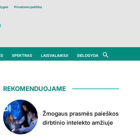
lygos
Privatumo politika
ĖS
SPEKTRAS
LAISVALAIKIUI
SIELOGYDA
REKOMENDUOJAME
Žmogaus prasmės paieškos
dirbtinio intelekto amžiuje