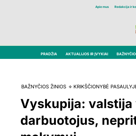
Apie mus
Redakcija ir k
PRADŽIA
AKTUALIJOS IR ĮVYKIAI
BAŽNYČIOS
BAŽNYČIOS ŽINIOS
KRIKŠČIONYBĖ PASAULYJ
Vyskupija: valstija
darbuotojus, nepri