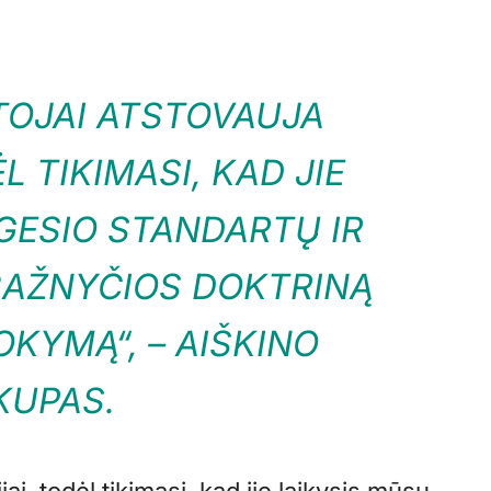
OJAI ATSTOVAUJA
L TIKIMASI, KAD JIE
GESIO STANDARTŲ IR
 BAŽNYČIOS DOKTRINĄ
OKYMĄ“, – AIŠKINO
KUPAS.
i, todėl tikimasi, kad jie laikysis mūsų