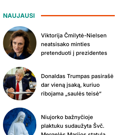
NAUJAUSI
Viktorija Čmilytė-Nielsen
neatsisako minties
pretenduoti į prezidentes
Donaldas Trumpas pasirašė
dar vieną įsaką, kuriuo
ribojama „saulės teisė“
Niujorko bažnyčioje
plaktuku sudaužyta Švč.
Mergelės Marijos statula