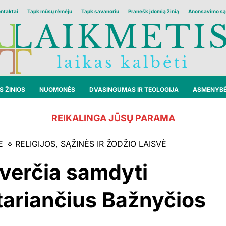
ontaktai
Tapk mūsų rėmėju
Tapk savanoriu
Pranešk įdomią žinią
Anonsavimo są
 ŽINIOS
NUOMONĖS
DVASINGUMAS IR TEOLOGIJA
ASMENYB
REIKALINGA JŪSŲ PARAMA
E
RELIGIJOS, SĄŽINĖS IR ŽODŽIO LAISVĖ
 verčia samdyti
tariančius Bažnyčios