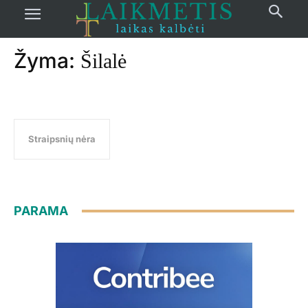
Pradžia
žymos
Šilalė
Žyma:
Šilalė
Straipsnių nėra
PARAMA