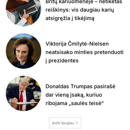
Britų kariuomenėje – netikėtas
reiškinys: vis daugiau karių
atsigręžia į tikėjimą
Viktorija Čmilytė-Nielsen
neatsisako minties pretenduoti
į prezidentes
Donaldas Trumpas pasirašė
dar vieną įsaką, kuriuo
ribojama „saulės teisė“
Įkelti daugiau