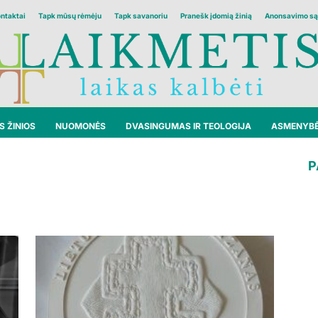
ontaktai
Tapk mūsų rėmėju
Tapk savanoriu
Pranešk įdomią žinią
Anonsavimo są
 ŽINIOS
NUOMONĖS
DVASINGUMAS IR TEOLOGIJA
ASMENYB
P