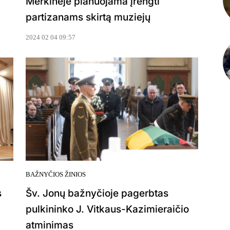
Merkinėje planuojama įrengti
partizanams skirtą muziejų
2024 02 04 09:57
BAŽNYČIOS ŽINIOS
s
Šv. Jonų bažnyčioje pagerbtas
pulkininko J. Vitkaus-Kazimieraičio
atminimas