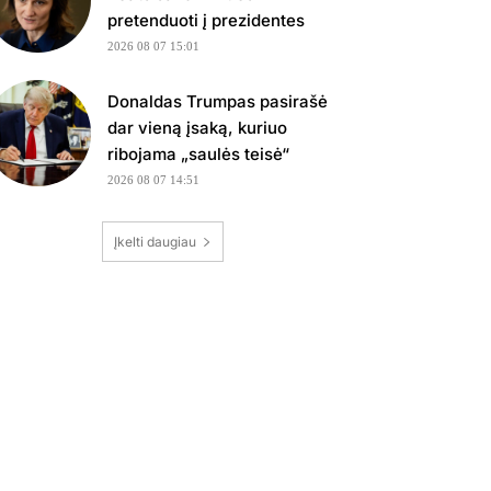
pretenduoti į prezidentes
2026 08 07 15:01
Donaldas Trumpas pasirašė
dar vieną įsaką, kuriuo
ribojama „saulės teisė“
2026 08 07 14:51
Įkelti daugiau