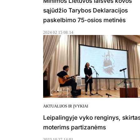
Minimos Lietuvos laisvės kovos
sąjūdžio Tarybos Deklaracijos
paskelbimo 75-osios metinės
2024 02 15 08:14
AKTUALIJOS IR ĮVYKIAI
Leipalingyje vyko renginys, skirta
moterims partizanėms
2023 10 27 14:01