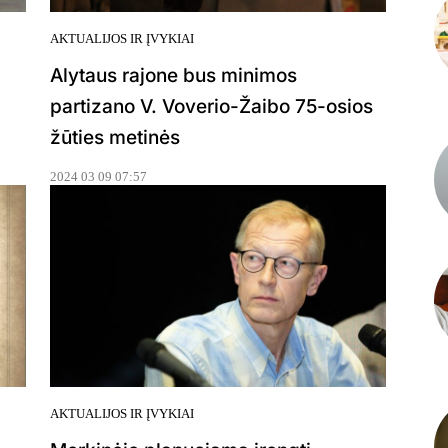
AKTUALIJOS IR ĮVYKIAI
Alytaus rajone bus minimos
partizano V. Voverio-Žaibo 75-osios
žūties metinės
2024 03 09 07:57
AKTUALIJOS IR ĮVYKIAI