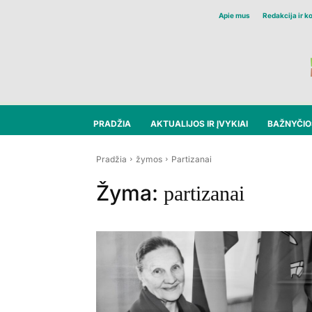
Apie mus
Redakcija ir k
PRADŽIA
AKTUALIJOS IR ĮVYKIAI
BAŽNYČIOS
Pradžia
žymos
Partizanai
Žyma:
partizanai