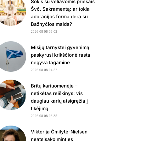
Šokis su vėliavomis priešais
Švč. Sakramentą: ar tokia
adoracijos forma dera su
Bažnyčios malda?
2026 08 08 06:02
Misijų tarnystei gyvenimą
paskyrusi krikščionė rasta
negyva lagamine
2026 08 08 04:52
Britų kariuomenėje –
netikėtas reiškinys: vis
daugiau karių atsigręžia į
tikėjimą
2026 08 08 03:35
Viktorija Čmilytė-Nielsen
neatsisako minties