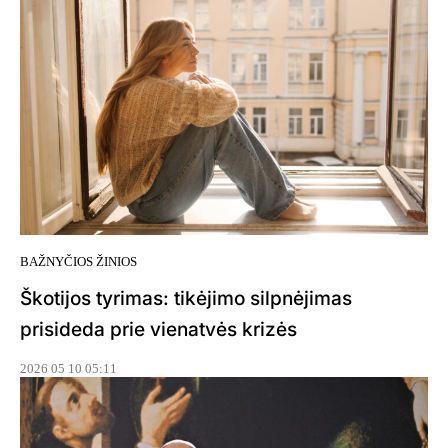
BAŽNYČIOS ŽINIOS
Škotijos tyrimas: tikėjimo silpnėjimas
prisideda prie vienatvės krizės
2026 05 10 05:11