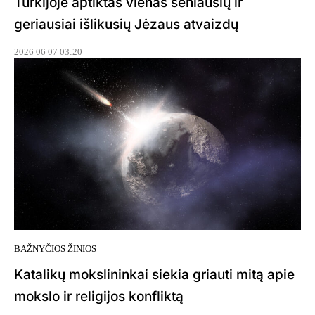
Turkijoje aptiktas vienas seniausių ir
geriausiai išlikusių Jėzaus atvaizdų
2026 06 07 03:20
BAŽNYČIOS ŽINIOS
Katalikų mokslininkai siekia griauti mitą apie
mokslo ir religijos konfliktą