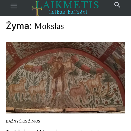
Pradžia
žymos
Mokslas
Žyma:
Mokslas
BAŽNYČIOS ŽINIOS