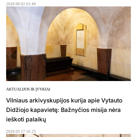
2026 06 02 03:49
AKTUALIJOS IR ĮVYKIAI
Vilniaus arkivyskupijos kurija apie Vytauto
Didžiojo kapavietę: Bažnyčios misija nėra
ieškoti palaikų
2026 05 17 16:25