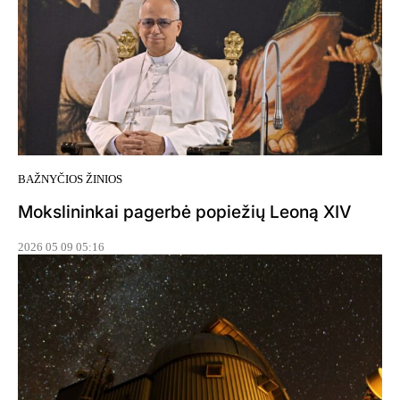
BAŽNYČIOS ŽINIOS
Mokslininkai pagerbė popiežių Leoną XIV
2026 05 09 05:16