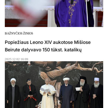
BAŽNYČIOS ŽINIOS
Popiežiaus Leono XIV aukotose Mišiose
Beirute dalyvavo 150 tūkst. katalikų
2025 12 02 16:09