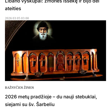
Libano vyskupai: žmonės išsekę ir bijo dėl
ateities
2026 03 05 03:00
BAŽNYČIOS ŽINIOS
2026 metų pradžioje – du nauji stebuklai,
siejami su šv. Šarbeliu