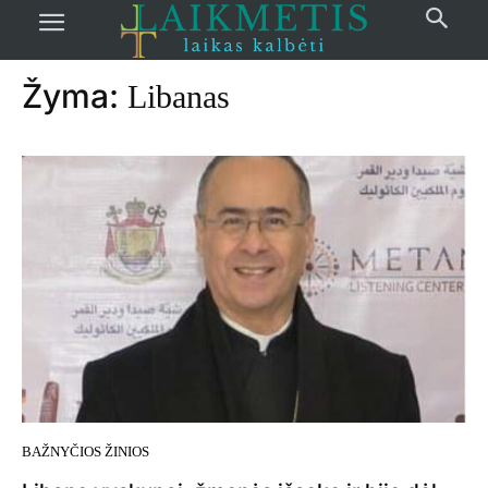
Pradžia
žymos
Libanas
Žyma:
Libanas
BAŽNYČIOS ŽINIOS