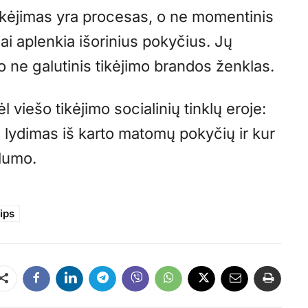
 tikėjimas yra procesas, o ne momentinis
nai aplenkia išorinius pokyčius. Jų
, o ne galutinis tikėjimo brandos ženklas.
l viešo tikėjimo socialinių tinklų eroje:
ti lydimas iš karto matomų pokyčių ir kur
klumo.
lips
Dalintis