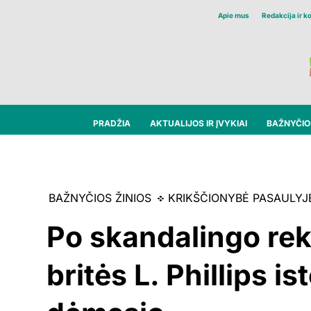
Apie mus
Redakcija ir k
PRADŽIA
AKTUALIJOS IR ĮVYKIAI
BAŽNYČIOS
BAŽNYČIOS ŽINIOS
KRIKŠČIONYBĖ PASAULYJ
Po skandalingo rek
britės L. Phillips i