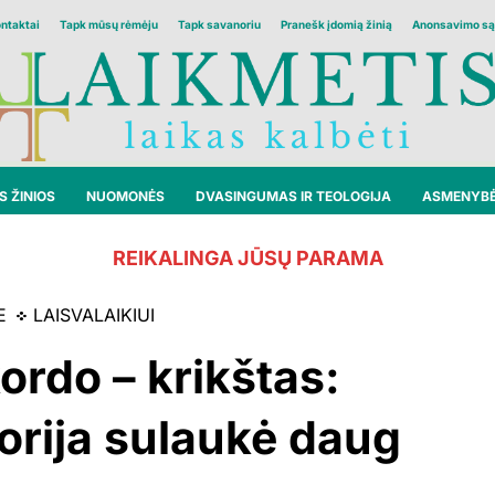
ontaktai
Tapk mūsų rėmėju
Tapk savanoriu
Pranešk įdomią žinią
Anonsavimo są
 ŽINIOS
NUOMONĖS
DVASINGUMAS IR TEOLOGIJA
ASMENYB
REIKALINGA JŪSŲ PARAMA
E
LAISVALAIKIUI
ordo – krikštas:
storija sulaukė daug