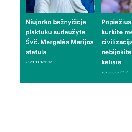
Niujorko bažnyčioje
Popiežius
plaktuku sudaužyta
kurkite m
Švč. Mergelės Marijos
civilizaciją
statula
nebijokite
keliais
2026 08 07 10:12
2026 08 07 09:51