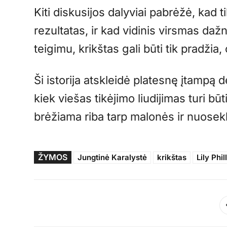
Kiti diskusijos dalyviai pabrėžė, kad
rezultatas, ir kad vidinis virsmas daž
teigimu, krikštas gali būti tik pradžia
Ši istorija atskleidė platesnę įtampą dė
kiek viešas tikėjimo liudijimas turi bū
brėžiama riba tarp malonės ir nuose
ŽYMOS
Jungtinė Karalystė
krikštas
Lily Phil