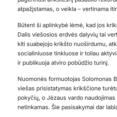
atpažįstamas, o veikla – vertinama itin
Būtent ši aplinkybė lėmė, kad jos kri
Dalis viešosios erdvės dalyvių tai vert
kiti suabejojo krikšto nuoširdumu, atk
socialiniuose tinkluose ir toliau akt
ir publikuoja atviro pobūdžio turinį.
Nuomonės formuotojas Solomonas Bu
viešas prisistatymas krikščione tur
pokyčių, o Jėzaus vardo naudojimas dė
netinkamas. Šie pasisakymai dar labi