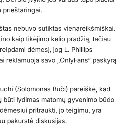
 prieštaringai.
kštas nebuvo sutiktas vienareikšmiškai.
ino kaip tikėjimo kelio pradžią, tačiau
reipdami dėmesį, jog L. Phillips
yviai reklamuoja savo „OnlyFans“ paskyrą
chi (Solomonas Buči) pareiškė, kad
ėtų būti lydimas matomų gyvenimo būdo
mesiui pritraukti, jo teigimu, yra
au pakurstė diskusijas.