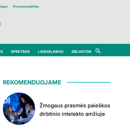
lygos
Privatumo politika
ĖS
SPEKTRAS
LAISVALAIKIUI
SIELOGYDA
REKOMENDUOJAME
Žmogaus prasmės paieškos
dirbtinio intelekto amžiuje