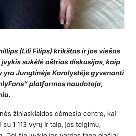
lips (Lili Filips) krikštas ir jos viešas
 įvykis sukėlė aštrias diskusijas, kaip
ily yra Jungtinėje Karalystėje gyvenanti
„OnlyFans“ platformos naudotoja,
niu.
tinės žiniasklaidos dėmesio centre, kai
u 1 113 vyrų ir taip, jos teigimu,
 Dėl šio įvykio jos vardas tapo plačiai