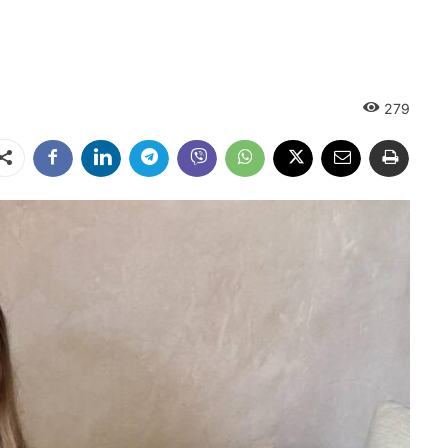
279
Dalintis