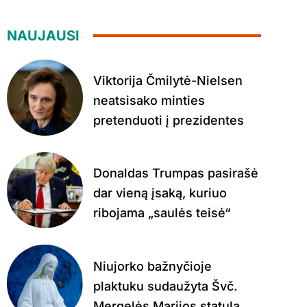
NAUJAUSI
Viktorija Čmilytė-Nielsen
neatsisako minties
pretenduoti į prezidentes
Donaldas Trumpas pasirašė
dar vieną įsaką, kuriuo
ribojama „saulės teisė“
Niujorko bažnyčioje
plaktuku sudaužyta Švč.
Mergelės Marijos statula