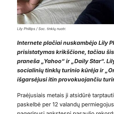
Lily Phillips / Soc. tinklų nuotr.
Internete plačiai nuskambėjo Lily Phil
prisistatymas krikščione, tačiau šis
praneša „Yahoo“ ir
„Daily Star“
. L
socialinių tinklų turinio kūrėja ir 
išgarsėjusi itin provokuojančiu turi
Praėjusiais metais ji atsidūrė tarptau
paskelbė per 12 valandų permiegojusi s
pagerinusi ankstesnį pasaulio rekordą.