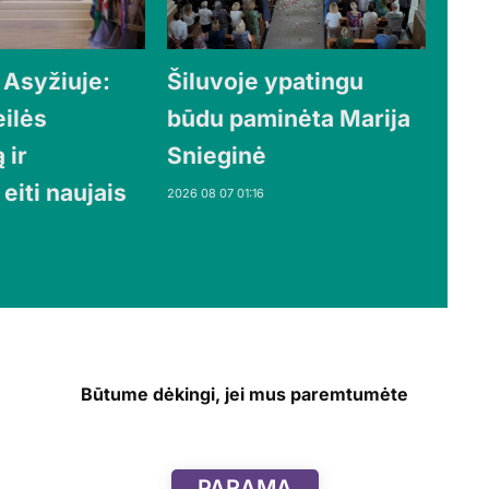
 Asyžiuje:
Šiluvoje ypatingu
eilės
būdu paminėta Marija
 ir
Snieginė
 eiti naujais
2026 08 07 01:16
Būtume dėkingi, jei mus paremtumėte
PARAMA