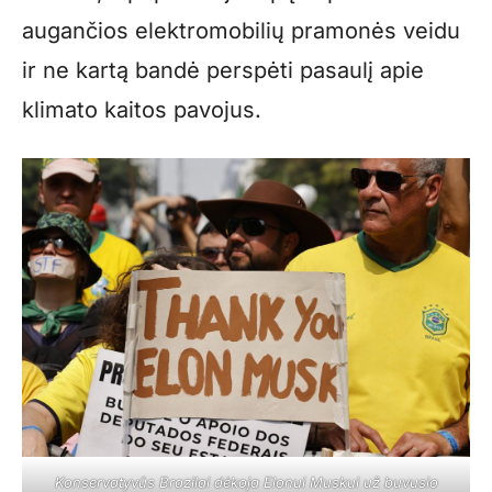
augančios elektromobilių pramonės veidu
ir ne kartą bandė perspėti pasaulį apie
klimato kaitos pavojus.
Konservatyvūs Brazilai dėkoja Elonui Muskui už buvusio