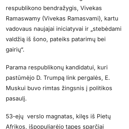
respublikono bendražygis, Vivekas
Ramaswamy (Vivekas Ramasvami), kartu
vadovaus naujajai iniciatyvai ir „stebėdami
valdžią iš šono, pateiks patarimų bei
gairių“.
Parama respublikonų kandidatui, kuri
pastūmėjo D. Trumpą link pergalės, E.
Muskui buvo rimtas žingsnis į politikos
pasaulį.
53-ejų verslo magnatas, kilęs iš Pietų
Afrikos, išpopuliarėjo tapęs sparčiai