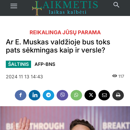
REIKALINGA JŪSŲ PARAMA
Ar E. Muskas valdžioje bus toks
pats sėkmingas kaip ir versle?
ŠALTINIS
AFP-BNS
2024 11 13 14:43
117