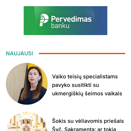
NAUJAUSI
Vaiko teisių specialistams
pavyko susitikti su
ukmergiškių šeimos vaikais
Šokis su vėliavomis priešais
Švč. Sakramentą: ar tokia