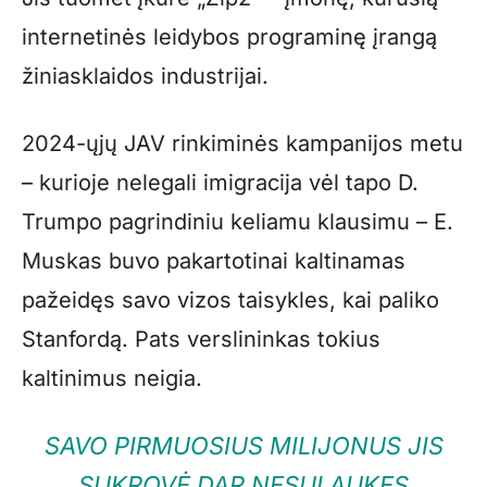
internetinės leidybos programinę įrangą
žiniasklaidos industrijai.
2024-ųjų JAV rinkiminės kampanijos metu
– kurioje nelegali imigracija vėl tapo D.
Trumpo pagrindiniu keliamu klausimu – E.
Muskas buvo pakartotinai kaltinamas
pažeidęs savo vizos taisykles, kai paliko
Stanfordą. Pats verslininkas tokius
kaltinimus neigia.
SAVO PIRMUOSIUS MILIJONUS JIS
SUKROVĖ DAR NESULAUKĘS