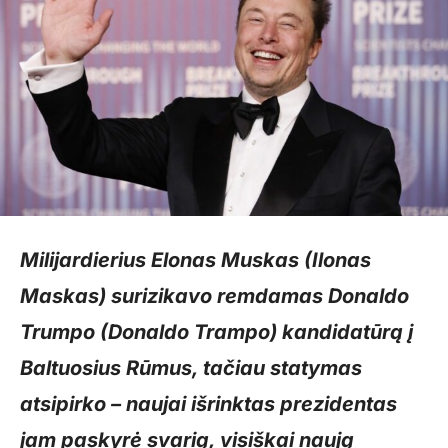
Milijardierius Elonas Muskas (Ilonas
Maskas) surizikavo remdamas Donaldo
Trumpo (Donaldo Trampo) kandidatūrą į
Baltuosius Rūmus, tačiau statymas
atsipirko – naujai išrinktas prezidentas
jam paskyrė svarią, visiškai naują