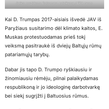
šalies prezidento Bolsonaro palaikymą / EPA nuotr.
Kai D. Trumpas 2017-aisiais išvedė JAV iš
Paryžiaus susitarimo dėl klimato kaitos, E.
Muskas protestuodamas prieš tokį
veiksmą pasitraukė iš dviejų Baltųjų rūmų
patariamųjų tarybų.
Dabar jis tapo D. Trumpo ryškiausiu ir
žinomiausiu rėmėju, pilnai palaikydamas
respublikoną ir jo ideologinę darbotvarkę
bei siekį sugrįžti į Baltuosius rūmus.