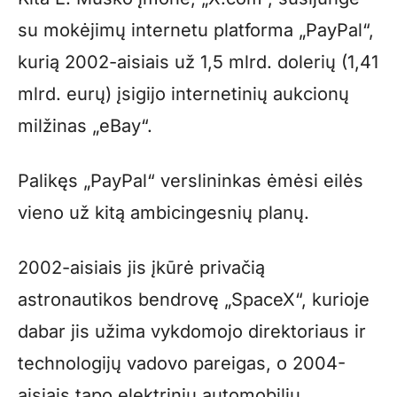
su mokėjimų internetu platforma „PayPal“,
kurią 2002-aisiais už 1,5 mlrd. dolerių (1,41
mlrd. eurų) įsigijo internetinių aukcionų
milžinas „eBay“.
Palikęs „PayPal“ verslininkas ėmėsi eilės
vieno už kitą ambicingesnių planų.
2002-aisiais jis įkūrė privačią
astronautikos bendrovę „SpaceX“, kurioje
dabar jis užima vykdomojo direktoriaus ir
technologijų vadovo pareigas, o 2004-
aisiais tapo elektrinių automobilių