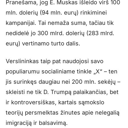
Pranešama, jog E. Muskas išleido virš 100
mln. dolerių (94 mln. eurų) rinkiminei
kampanijai. Tai nemaža suma, tačiau tik
nedidelė jo 300 mlrd. dolerių (283 mlrd.
eurų) vertinamo turto dalis.
Verslininkas taip pat naudojosi savo
populiarumu socialiniame tinkle „X“ – ten
jis surinkęs daugiau nei 200 mln. sekėjų –
skleisti ne tik D. Trumpą palaikančias, bet
ir kontroversiškas, kartais sąmokslo
teorijų persmelktas žinutes apie nelegalią
imigraciją ir balsavimą.