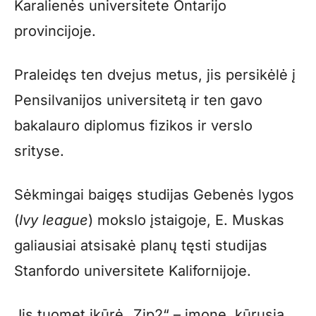
Karalienės universitete Ontarijo
provincijoje.
Praleidęs ten dvejus metus, jis persikėlė į
Pensilvanijos universitetą ir ten gavo
bakalauro diplomus fizikos ir verslo
srityse.
Sėkmingai baigęs studijas Gebenės lygos
(
Ivy league
) mokslo įstaigoje, E. Muskas
galiausiai atsisakė planų tęsti studijas
Stanfordo universitete Kalifornijoje.
Jis tuomet įkūrė „Zip2“ – įmonę, kūrusią