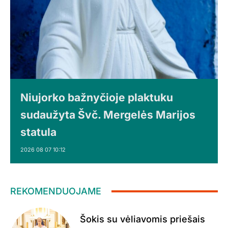
Niujorko bažnyčioje plaktuku
sudaužyta Švč. Mergelės Marijos
statula
2026 08 07 10:12
REKOMENDUOJAME
Šokis su vėliavomis priešais