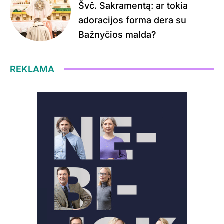
Švč. Sakramentą: ar tokia
adoracijos forma dera su
Bažnyčios malda?
REKLAMA