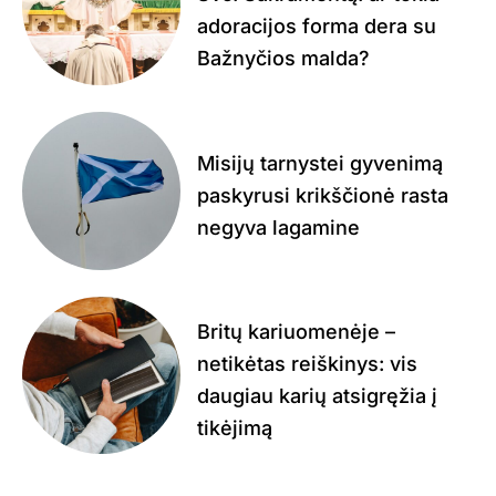
adoracijos forma dera su
Bažnyčios malda?
Misijų tarnystei gyvenimą
paskyrusi krikščionė rasta
negyva lagamine
Britų kariuomenėje –
netikėtas reiškinys: vis
daugiau karių atsigręžia į
tikėjimą