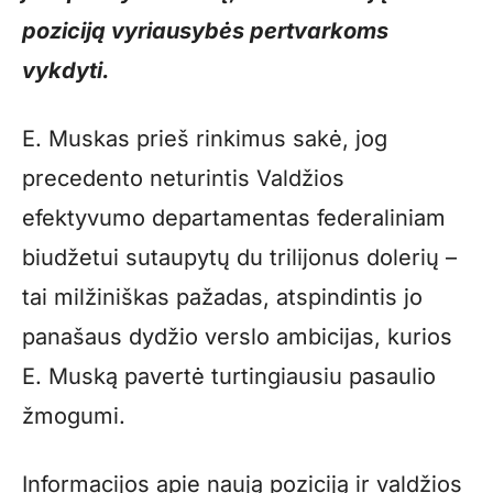
poziciją vyriausybės pertvarkoms
vykdyti.
E. Muskas prieš rinkimus sakė, jog
precedento neturintis Valdžios
efektyvumo departamentas federaliniam
biudžetui sutaupytų du trilijonus dolerių –
tai milžiniškas pažadas, atspindintis jo
panašaus dydžio verslo ambicijas, kurios
E. Muską pavertė turtingiausiu pasaulio
žmogumi.
Informacijos apie naują poziciją ir valdžios