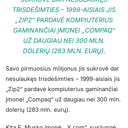
TRISDEŠIMTIES – 1999-AISIAIS JIS
„ZIP2“ PARDAVĖ KOMPIUTERIUS
GAMINANČIAI ĮMONEI „COMPAQ“
UŽ DAUGIAU NEI 300 MLN.
DOLERIŲ (283 MLN. EURŲ).
Savo pirmuosius milijonus jis sukrovė dar
nesulaukęs trisdešimties – 1999-aisiais jis
„Zip2“ pardavė kompiuterius gaminančiai
įmonei „Compaq“ už daugiau nei 300 mln.
dolerių (283 mln. eurų).
Kita E. Musko įmonė, „X.com“, susijungė