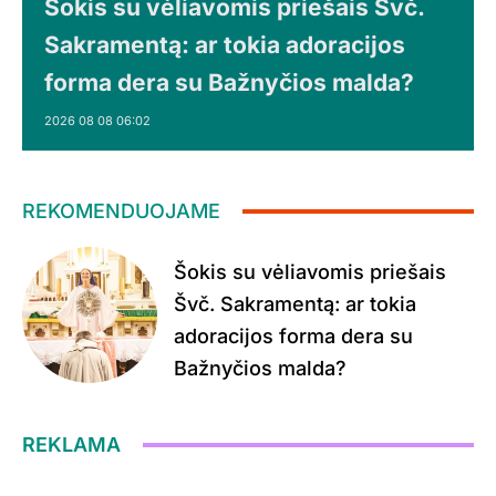
Šokis su vėliavomis priešais Švč.
Sakramentą: ar tokia adoracijos
forma dera su Bažnyčios malda?
2026 08 08 06:02
REKOMENDUOJAME
Šokis su vėliavomis priešais
Švč. Sakramentą: ar tokia
adoracijos forma dera su
Bažnyčios malda?
REKLAMA