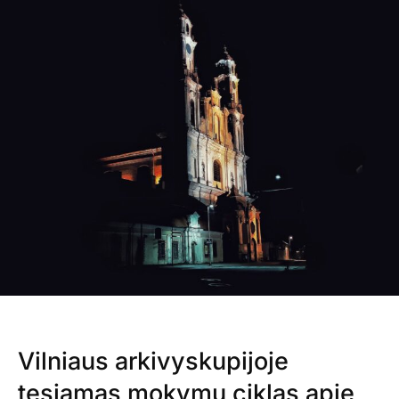
Vilniaus arkivyskupijoje
tęsiamas mokymų ciklas apie