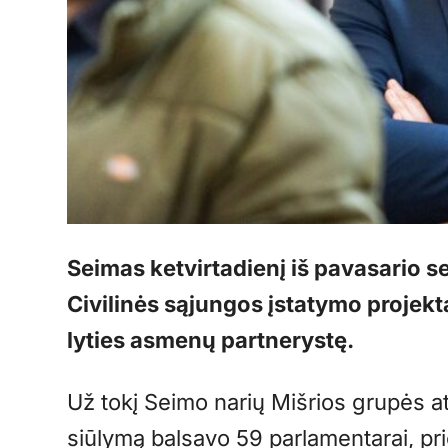
Seimas ketvirtadienį iš pavasario 
Civilinės sąjungos įstatymo projektą
lyties asmenų partnerystę.
Už tokį Seimo narių Mišrios grupės a
siūlymą balsavo 59 parlamentarai, pr