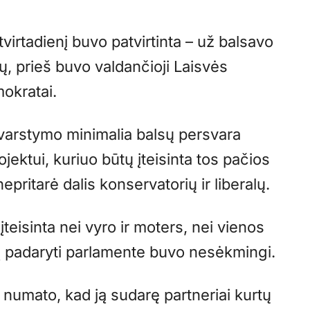
irtadienį buvo patvirtinta – už balsavo
ių, prieš buvo valdančioji Laisvės
mokratai.
varstymo minimalia balsų persvara
jektui, kuriuo būtų įteisinta tos pačios
pritarė dalis konservatorių ir liberalų.
teisinta nei vyro ir moters, nei vienos
ą padaryti parlamente buvo nesėkmingi.
 numato, kad ją sudarę partneriai kurtų