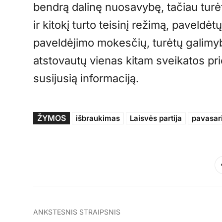
bendrą dalinę nuosavybę, tačiau turėt
ir kitokį turto teisinį režimą, paveldė
paveldėjimo mokesčių, turėtų galimybę
atstovautų vienas kitam sveikatos prie
susijusią informaciją.
ŽYMOS
išbraukimas
Laisvės partija
pavasar
ANKSTESNIS STRAIPSNIS