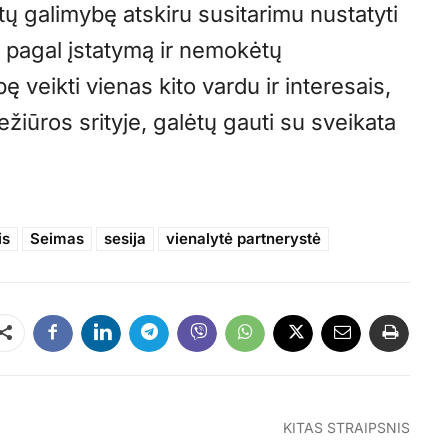
ų galimybę atskiru susitarimu nustatyti
tų pagal įstatymą ir nemokėtų
 veikti vienas kito vardu ir interesais,
žiūros srityje, galėtų gauti su sveikata
is
Seimas
sesija
vienalytė partnerystė
Dalintis
KITAS STRAIPSNIS