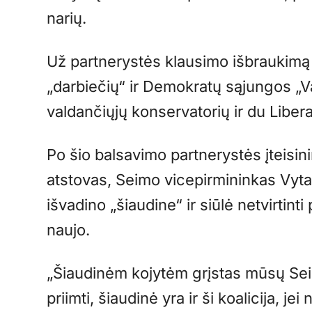
narių.
Už partnerystės klausimo išbraukimą 
„darbiečių“ ir Demokratų sąjungos „Va
valdančiųjų konservatorių ir du Libera
Po šio balsavimo partnerystės įteisin
atstovas, Seimo vicepirmininkas Vytau
išvadino „šiaudine“ ir siūlė netvirtint
naujo.
„Šiaudinėm kojytėm grįstas mūsų Seim
priimti, šiaudinė yra ir ši koalicija, j