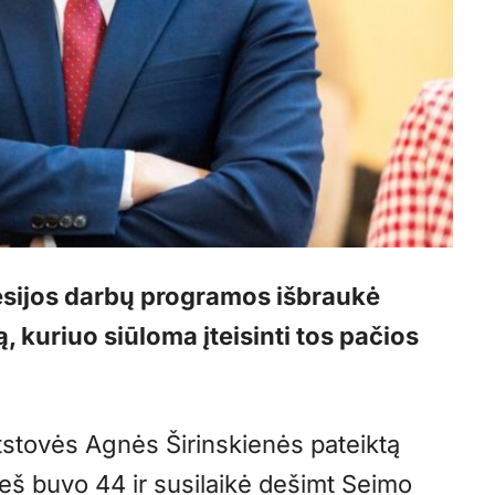
sesijos darbų programos išbraukė
, kuriuo siūloma įteisinti tos pačios
tstovės Agnės Širinskienės pateiktą
ieš buvo 44 ir susilaikė dešimt Seimo