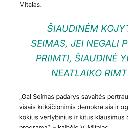
Mitalas.
ŠIAUDINĖM KOJY
SEIMAS, JEI NEGALI 
PRIIMTI, ŠIAUDINĖ YR
NEATLAIKO RIM
„Gal Seimas padarys savaitės pertrauk
visais krikščionimis demokratais ir
ag
kokius vertybinius ir kitus klausimus
programą“, – kalbėjo V. Mitalas.