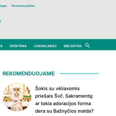
lygos
Privatumo politika
ĖS
SPEKTRAS
LAISVALAIKIUI
SIELOGYDA
REKOMENDUOJAME
Šokis su vėliavomis
priešais Švč. Sakramentą:
ar tokia adoracijos forma
dera su Bažnyčios malda?