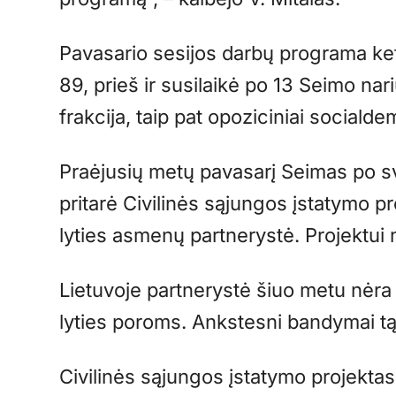
Pavasario sesijos darbų programa ketv
89, prieš ir susilaikė po 13 Seimo nar
frakcija, taip pat opoziciniai socialde
Praėjusių metų pavasarį Seimas po s
pritarė Civilinės sąjungos įstatymo pro
lyties asmenų partnerystė. Projektui ne
Lietuvoje partnerystė šiuo metu nėra į
lyties poroms. Ankstesni bandymai t
Civilinės sąjungos įstatymo projektas