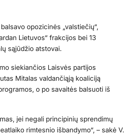
balsavo opozicinės „valstiečių“,
rdan Lietuvos“ frakcijos bei 13
lų sąjūdžio atstovai.
imo siekiančios Laisvės partijos
tas Mitalas valdančiąją koaliciją
i programos, o po savaitės balsuoti iš
as, jei negali principinių sprendimų
ei neatlaiko rimtesnio išbandymo“, – sakė V.