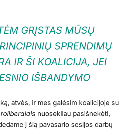
TĖM GRĮSTAS MŪSŲ
PRINCIPINIŲ SPRENDIMŲ
A IR ŠI KOALICIJA, JEI
TESNIO IŠBANDYMO
ą, atvės, ir mes galėsim koalicijoje su
roliberalais
nuosekliau pasišnekėti,
 dedame į šią pavasario sesijos darbų