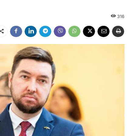
316
Dalintis