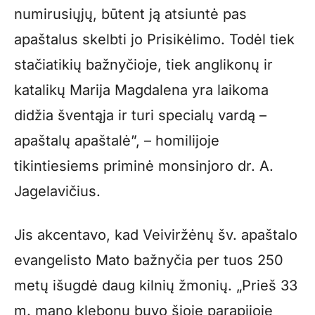
numirusiųjų, būtent ją atsiuntė pas
apaštalus skelbti jo Prisikėlimo. Todėl tiek
stačiatikių bažnyčioje, tiek anglikonų ir
katalikų Marija Magdalena yra laikoma
didžia šventąja ir turi specialų vardą –
apaštalų apaštalė”, – homilijoje
tikintiesiems priminė monsinjoro dr. A.
Jagelavičius.
Jis akcentavo, kad Veiviržėnų šv. apaštalo
evangelisto Mato bažnyčia per tuos 250
metų išugdė daug kilnių žmonių. „Prieš 33
m. mano klebonu buvo šioje parapijoje