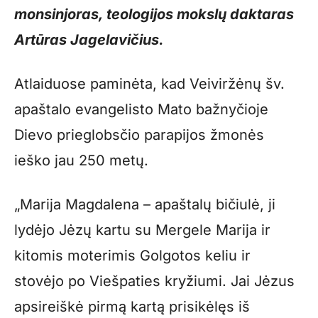
monsinjoras, teologijos mokslų daktaras
Artūras Jagelavičius.
Atlaiduose paminėta, kad Veiviržėnų šv.
apaštalo evangelisto Mato bažnyčioje
Dievo prieglobsčio parapijos žmonės
ieško jau 250 metų.
„Marija Magdalena – apaštalų bičiulė, ji
lydėjo Jėzų kartu su Mergele Marija ir
kitomis moterimis Golgotos keliu ir
stovėjo po Viešpaties kryžiumi. Jai Jėzus
apsireiškė pirmą kartą prisikėlęs iš