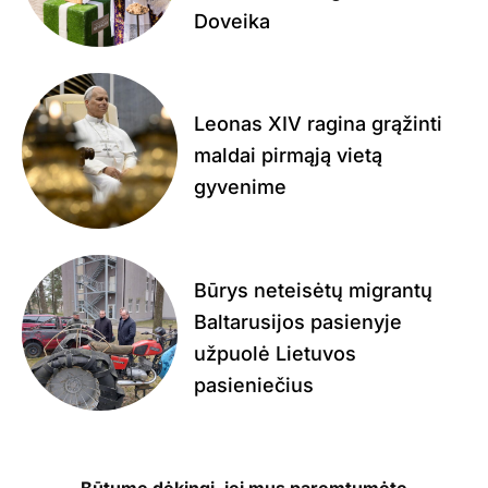
Doveika
Leonas XIV ragina grąžinti
maldai pirmąją vietą
gyvenime
Būrys neteisėtų migrantų
Baltarusijos pasienyje
užpuolė Lietuvos
pasieniečius