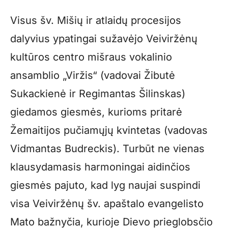
Visus šv. Mišių ir atlaidų procesijos
dalyvius ypatingai sužavėjo Veiviržėnų
kultūros centro mišraus vokalinio
ansamblio „Viržis“ (vadovai Žibutė
Sukackienė ir Regimantas Šilinskas)
giedamos giesmės, kurioms pritarė
Žemaitijos pučiamųjų kvintetas (vadovas
Vidmantas Budreckis). Turbūt ne vienas
klausydamasis harmoningai aidinčios
giesmės pajuto, kad lyg naujai suspindi
visa Veiviržėnų šv. apaštalo evangelisto
Mato bažnyčia, kurioje Dievo prieglobsčio