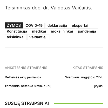
Teisininkas doc. dr. Vaidotas Vaičaitis.
ŽYMOS
COVID-19
deklaracija
ekspertai
Konstitucija
medikai
mokslininkai
pandemija
teisininkai
valdantieji
ANKSTESNIS STRAIPSNIS
KITAS STRAIPSNIS
Dėl teisės aktų painiavos
Svarbiausi rugpjūčio 27 d.
žemdirbiai netenka 8 mln. eurų
įvykiai
SUSIJĘ STRAIPSNIAI