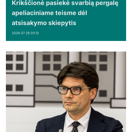
Krikščionė pasiekė svarbią pergalę
apeliaciniame teisme dėl
atsisakymo skiepytis
2026 07 28 03:12