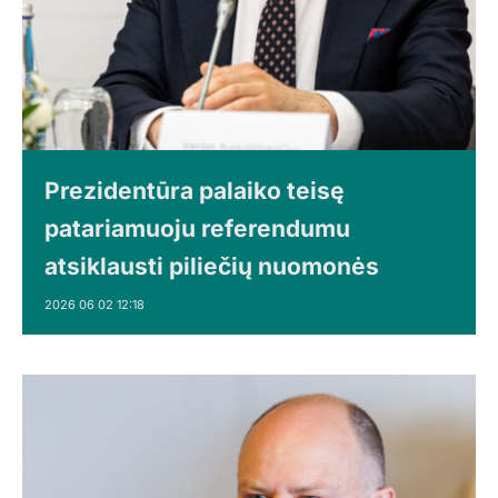
Prezidentūra palaiko teisę
patariamuoju referendumu
atsiklausti piliečių nuomonės
2026 06 02 12:18