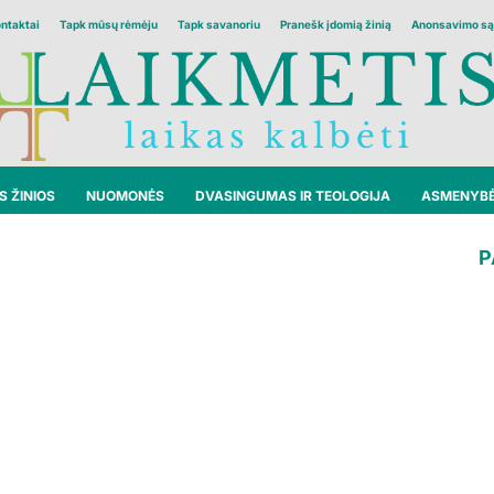
ontaktai
Tapk mūsų rėmėju
Tapk savanoriu
Pranešk įdomią žinią
Anonsavimo są
 ŽINIOS
NUOMONĖS
DVASINGUMAS IR TEOLOGIJA
ASMENYB
P