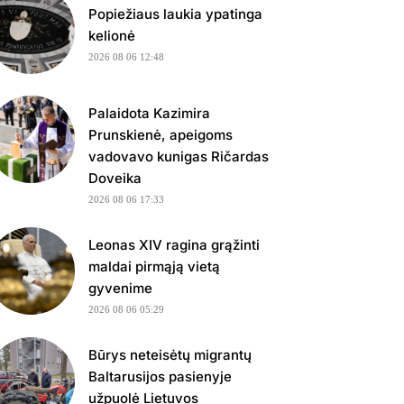
Popiežiaus laukia ypatinga
kelionė
2026 08 06 12:48
Palaidota Kazimira
Prunskienė, apeigoms
vadovavo kunigas Ričardas
Doveika
2026 08 06 17:33
Leonas XIV ragina grąžinti
maldai pirmąją vietą
gyvenime
2026 08 06 05:29
Būrys neteisėtų migrantų
Baltarusijos pasienyje
užpuolė Lietuvos