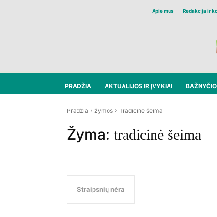
Apie mus
Redakcija ir k
PRADŽIA
AKTUALIJOS IR ĮVYKIAI
BAŽNYČIOS
Pradžia
žymos
Tradicinė šeima
Žyma:
tradicinė šeima
Straipsnių nėra