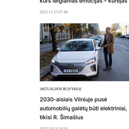
kurs teigiamas emocijas – kūrėjas
2022 11 27 07:48
AKTUALIJOS IR ĮVYKIAI
2030-aisiais Vilniuje pusė
automobilių galėtų būti elektriniai,
tikisi R. Šimašius
2022 10 14 10:36