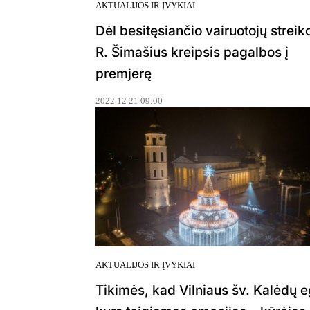
AKTUALIJOS IR ĮVYKIAI
Dėl besitęsiančio vairuotojų streik
R. Šimašius kreipsis pagalbos į
premjerę
2022 12 21 09:00
AKTUALIJOS IR ĮVYKIAI
Tikimės, kad Vilniaus šv. Kalėdų e