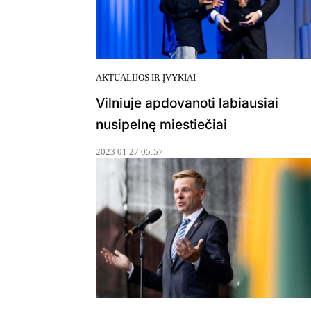
AKTUALIJOS IR ĮVYKIAI
Vilniuje apdovanoti labiausiai
nusipelnę miestiečiai
2023 01 27 05:57