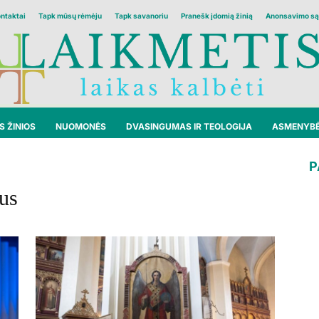
ontaktai
Tapk mūsų rėmėju
Tapk savanoriu
Pranešk įdomią žinią
Anonsavimo są
 ŽINIOS
NUOMONĖS
DVASINGUMAS IR TEOLOGIJA
ASMENYB
P
us