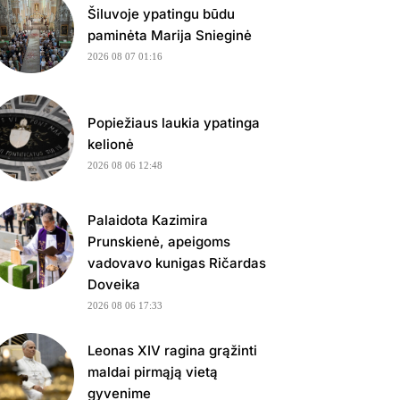
Šiluvoje ypatingu būdu
paminėta Marija Snieginė
2026 08 07 01:16
Popiežiaus laukia ypatinga
kelionė
2026 08 06 12:48
Palaidota Kazimira
Prunskienė, apeigoms
vadovavo kunigas Ričardas
Doveika
2026 08 06 17:33
Leonas XIV ragina grąžinti
maldai pirmąją vietą
gyvenime