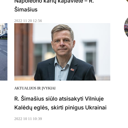
Napoleono karių kapavietė – R.
Šimašius
2022 11 20 12:56
AKTUALIJOS IR ĮVYKIAI
R. Šimašius siūlo atsisakyti Vilniuje
Kalėdų eglės, skirti pinigus Ukrainai
2022 10 11 10:39