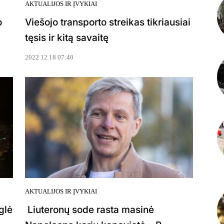
AKTUALIJOS IR ĮVYKIAI
o
Viešojo transporto streikas tikriausiai
tęsis ir kitą savaitę
2022 12 18 07:40
AKTUALIJOS IR ĮVYKIAI
glė
Liuteronų sode rasta masinė