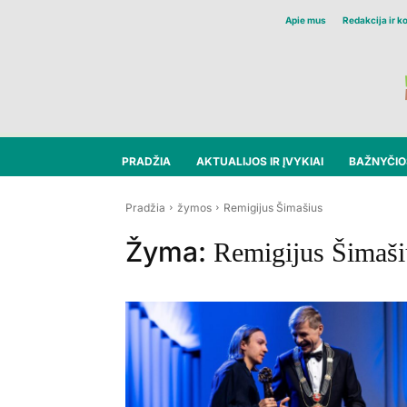
Apie mus
Redakcija ir k
PRADŽIA
AKTUALIJOS IR ĮVYKIAI
BAŽNYČIOS
Pradžia
žymos
Remigijus Šimašius
Žyma:
Remigijus Šimaši