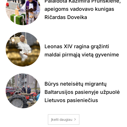
Palaidota Kazimira Prunskienė,
apeigoms vadovavo kunigas
Ričardas Doveika
Leonas XIV ragina grąžinti
maldai pirmąją vietą gyvenime
Būrys neteisėtų migrantų
Baltarusijos pasienyje užpuolė
Lietuvos pasieniečius
Įkelti daugiau