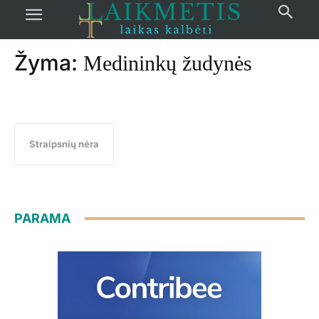
Pradžia
žymos
Medininkų žudynės
Žyma:
Medininkų žudynės
Straipsnių nėra
PARAMA