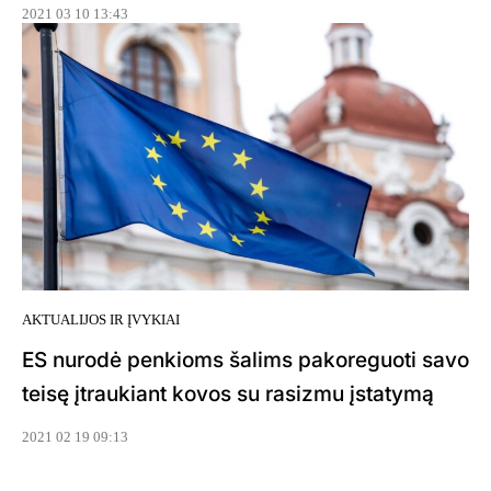
2021 03 10 13:43
AKTUALIJOS IR ĮVYKIAI
ES nurodė penkioms šalims pakoreguoti savo
teisę įtraukiant kovos su rasizmu įstatymą
2021 02 19 09:13