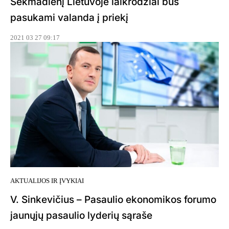
Sekmadienį Lietuvoje laikrodžiai bus
pasukami valanda į priekį
2021 03 27 09:17
AKTUALIJOS IR ĮVYKIAI
V. Sinkevičius – Pasaulio ekonomikos forumo
jaunųjų pasaulio lyderių sąraše