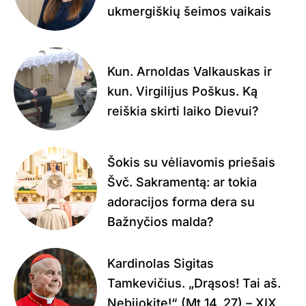
ukmergiškių šeimos vaikais
Kun. Arnoldas Valkauskas ir
kun. Virgilijus Poškus. Ką
reiškia skirti laiko Dievui?
Šokis su vėliavomis priešais
Švč. Sakramentą: ar tokia
adoracijos forma dera su
Bažnyčios malda?
Kardinolas Sigitas
Tamkevičius. „Drąsos! Tai aš.
Nebijokite!“ (Mt 14, 27) – XIX