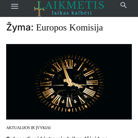
Pradžia
žymos
Europos Komisija
Žyma:
Europos Komisija
AKTUALIJOS IR ĮVYKIAI