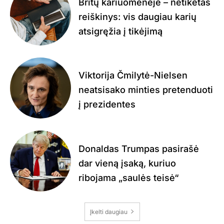
Britų kariuomenėje – netikėtas
reiškinys: vis daugiau karių
atsigręžia į tikėjimą
Viktorija Čmilytė-Nielsen
neatsisako minties pretenduoti
į prezidentes
Donaldas Trumpas pasirašė
dar vieną įsaką, kuriuo
ribojama „saulės teisė“
Įkelti daugiau