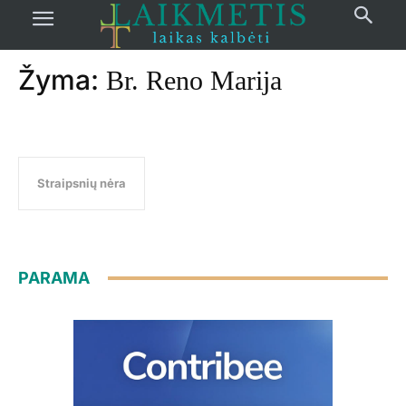
Pradžia
žymos
Br. Reno Marija
Žyma:
Br. Reno Marija
Straipsnių nėra
PARAMA