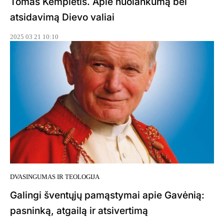
Tomas Kempietis. Apie nuolankumą bei
atsidavimą Dievo valiai
2025 03 21 10:10
DVASINGUMAS IR TEOLOGIJA
Galingi šventųjų pamąstymai apie Gavėnią:
pasninką, atgailą ir atsivertimą