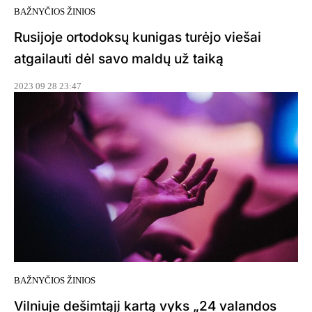
BAŽNYČIOS ŽINIOS
Rusijoje ortodoksų kunigas turėjo viešai
atgailauti dėl savo maldų už taiką
2023 09 28 23:47
BAŽNYČIOS ŽINIOS
Vilniuje dešimtąjį kartą vyks „24 valandos