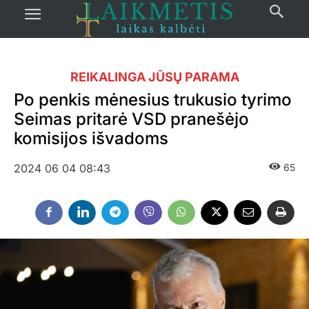
REIKALINGA JŪSŲ PARAMA
Po penkis mėnesius trukusio tyrimo
Seimas pritarė VSD pranešėjo
komisijos išvadoms
2024 06 04 08:43
65