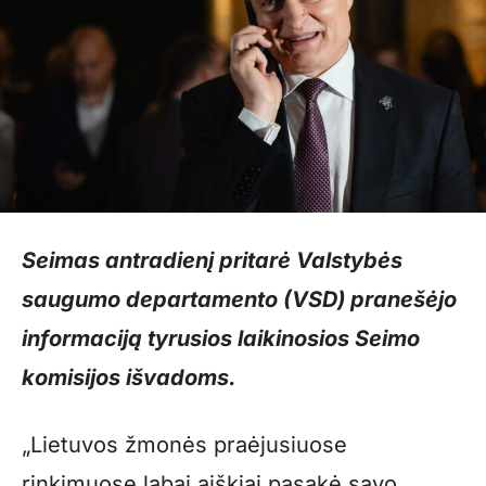
Seimas antradienį pritarė Valstybės
saugumo departamento (VSD) pranešėjo
informaciją tyrusios laikinosios Seimo
komisijos išvadoms.
„Lietuvos žmonės praėjusiuose
rinkimuose labai aiškiai pasakė savo