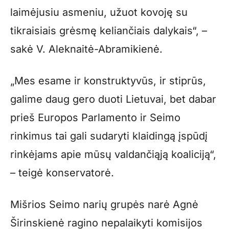
laimėjusiu asmeniu, užuot kovoję su
tikraisiais grėsmę keliančiais dalykais“, –
sakė V. Aleknaitė-Abramikienė.
„Mes esame ir konstruktyvūs, ir stiprūs,
galime daug gero duoti Lietuvai, bet dabar
prieš Europos Parlamento ir Seimo
rinkimus tai gali sudaryti klaidingą įspūdį
rinkėjams apie mūsų valdančiąją koaliciją“,
– teigė konservatorė.
Mišrios Seimo narių grupės narė Agnė
Širinskienė ragino nepalaikyti komisijos