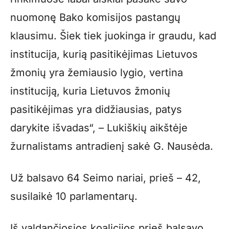
nuomonę Bako komisijos pastangų
klausimu. Šiek tiek juokinga ir graudu, kad
institucija, kurią pasitikėjimas Lietuvos
žmonių yra žemiausio lygio, vertina
instituciją, kuria Lietuvos žmonių
pasitikėjimas yra didžiausias, patys
darykite išvadas“, – Lukiškių aikštėje
žurnalistams antradienį sakė G. Nausėda.
Už balsavo 64 Seimo nariai, prieš – 42,
susilaikė 10 parlamentarų.
Iš valdančiosios koalicijos prieš balsavo