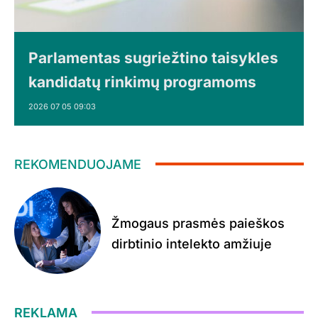
Parlamentas sugriežtino taisykles
kandidatų rinkimų programoms
2026 07 05 09:03
REKOMENDUOJAME
Žmogaus prasmės paieškos
dirbtinio intelekto amžiuje
REKLAMA