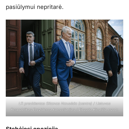
pasiūlymui nepritarė.
LR prezidentas Gitanas Nausėda (centre) / Lietuvos
Respublikos Prezidento kanceliarijos / Eitvydo Kinaičio nuotr.
Stebėjosi opozicija