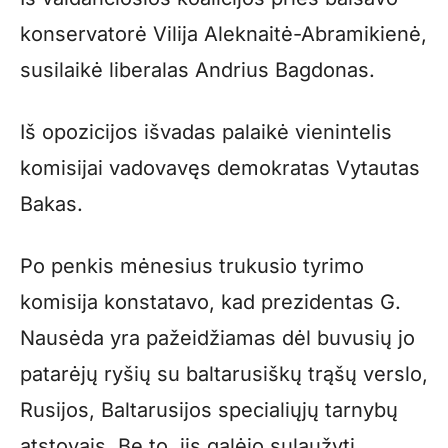
konservatorė Vilija Aleknaitė-Abramikienė,
susilaikė liberalas Andrius Bagdonas.
Iš opozicijos išvadas palaikė vienintelis
komisijai vadovavęs demokratas Vytautas
Bakas.
Po penkis mėnesius trukusio tyrimo
komisija konstatavo, kad prezidentas G.
Nausėda yra pažeidžiamas dėl buvusių jo
patarėjų ryšių su baltarusiškų trąšų verslo,
Rusijos, Baltarusijos specialiųjų tarnybų
atstovais. Be to, jis galėjo sulaužyti