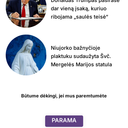
Donaldas Trumpas pasirašė
dar vieną įsaką, kuriuo
ribojama „saulės teisė“
Niujorko bažnyčioje
plaktuku sudaužyta Švč.
Mergelės Marijos statula
Būtume dėkingi, jei mus paremtumėte
PARAMA