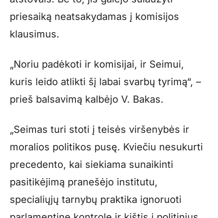
priesaiką neatsakydamas į komisijos
klausimus.
„Noriu padėkoti ir komisijai, ir Seimui,
kuris leido atlikti šį labai svarbų tyrimą“, –
prieš balsavimą kalbėjo V. Bakas.
„Seimas turi stoti į teisės viršenybės ir
moralios politikos pusę. Kviečiu nesukurti
precedento, kai siekiama sunaikinti
pasitikėjimą pranešėjo institutu,
specialiųjų tarnybų praktika ignoruoti
parlamentinę kontrolę ir kištis į politinius