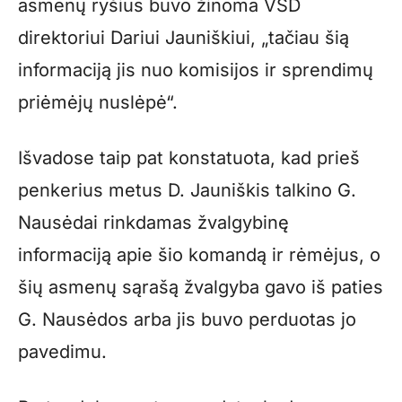
asmenų ryšius buvo žinoma VSD
direktoriui Dariui Jauniškiui, „tačiau šią
informaciją jis nuo komisijos ir sprendimų
priėmėjų nuslėpė“.
Išvadose taip pat konstatuota, kad prieš
penkerius metus D. Jauniškis talkino G.
Nausėdai rinkdamas žvalgybinę
informaciją apie šio komandą ir rėmėjus, o
šių asmenų sąrašą žvalgyba gavo iš paties
G. Nausėdos arba jis buvo perduotas jo
pavedimu.