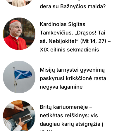
dera su Bažnyčios malda?
Kardinolas Sigitas
Tamkevičius. „Drąsos! Tai
aš. Nebijokite!“ (Mt 14, 27) –
XIX eilinis sekmadienis
Misijų tarnystei gyvenimą
paskyrusi krikščionė rasta
negyva lagamine
Britų kariuomenėje –
netikėtas reiškinys: vis
daugiau karių atsigręžia į