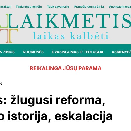
ontaktai
Tapk mūsų rėmėju
Tapk savanoriu
Pranešk įdomią žinią
Anonsavimo są
 ŽINIOS
NUOMONĖS
DVASINGUMAS IR TEOLOGIJA
ASMENYB
REIKALINGA JŪSŲ PARAMA
S
s: žlugusi reforma,
 istorija, eskalacija