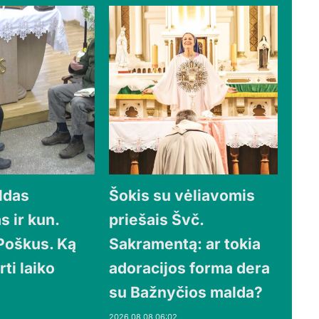
ldas
Šokis su vėliavomis
s ir kun.
priešais Švč.
 Poškus. Ką
Sakramentą: ar tokia
rti laiko
adoracijos forma dera
su Bažnyčios malda?
2026 08 08 06:02