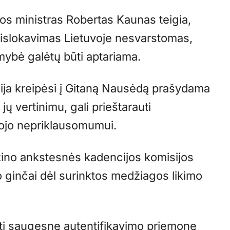
s ministras Robertas Kaunas teigia,
dislokavimas Lietuvoje nesvarstomas,
imybė galėtų būti aptariama.
cija kreipėsi į Gitaną Nausėdą prašydama
jų vertinimu, gali prieštarauti
otojo nepriklausomumui.
ino ankstesnės kadencijos komisijos
o ginčai dėl surinktos medžiagos likimo
gti saugesnę autentifikavimo priemonę