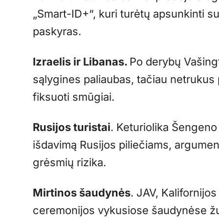
„Smart-ID+“, kuri turėtų apsunkinti s
paskyras.
Izraelis ir Libanas.
Po derybų Vašingt
sąlygines paliaubas, tačiau netrukus
fiksuoti smūgiai.
Rusijos turistai
. Keturiolika Šengeno 
išdavimą Rusijos piliečiams, argumen
grėsmių rizika.
Mirtinos šaudynės
. JAV, Kalifornijos
ceremonijos vykusiose šaudynėse žuv