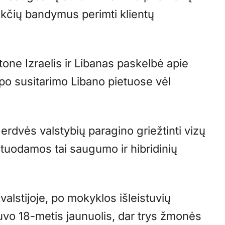
ukčių bandymus perimti klientų
one Izraelis ir Libanas paskelbė apie
 po susitarimo Libano pietuose vėl
erdvės valstybių paragino griežtinti vizų
tuodamos tai saugumo ir hibridinių
 valstijoje, po mokyklos išleistuvių
o 18-metis jaunuolis, dar trys žmonės