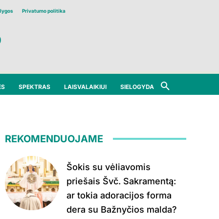
lygos
Privatumo politika
ĖS
SPEKTRAS
LAISVALAIKIUI
SIELOGYDA
REKOMENDUOJAME
Šokis su vėliavomis
priešais Švč. Sakramentą:
ar tokia adoracijos forma
dera su Bažnyčios malda?