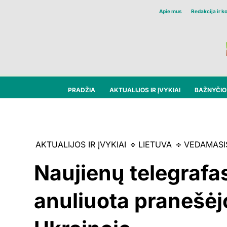
Apie mus
Redakcija ir k
PRADŽIA
AKTUALIJOS IR ĮVYKIAI
BAŽNYČIOS
AKTUALIJOS IR ĮVYKIAI
LIETUVA
VEDAMASI
Naujienų telegrafa
anuliuota pranešėjo