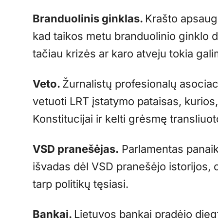
Branduolinis ginklas.
Krašto apsaugo
kad taikos metu branduolinio ginklo 
tačiau krizės ar karo atveju tokia gal
Veto.
Žurnalistų profesionalų asocia
vetuoti LRT įstatymo pataisas, kurios, 
Konstitucijai ir kelti grėsmę transliu
VSD pranešėjas.
Parlamentas panaik
išvadas dėl VSD pranešėjo istorijos, 
tarp politikų tęsiasi.
Bankai.
Lietuvos bankai pradėjo die