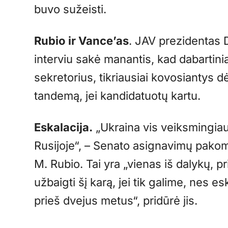
buvo sužeisti.
Rubio ir Vance’as
. JAV prezidentas
interviu sakė manantis, kad dabartini
sekretorius, tikriausiai kovosiantys d
tandemą, jei kandidatuotų kartu.
Eskalacija.
„Ukraina vis veiksmingiau
Rusijoje“, – Senato asignavimų pakom
M. Rubio. Tai yra „vienas iš dalykų,
užbaigti šį karą, jei tik galime, nes es
prieš dvejus metus“, pridūrė jis.