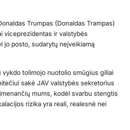
 Donaldas Trumpas (Donaldas Trampas)
ai viceprezidentas ir valstybės
ėl jo posto, sudarytų neįveikiamą
 vykdo tolimojo nuotolio smūgius giliai
itečiui sakė JAV valstybės sekretorius
 primenančių mums, kodėl svarbu stengtis
kalacijos rizika yra reali, realesnė nei