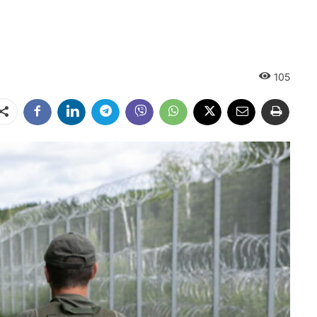
105
Dalintis