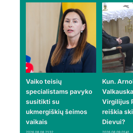
Vaiko teisių
Kun. Arno
specialistams pavyko
Valkauska
susitikti su
Virgilijus
ukmergiškių šeimos
reiškia ski
vaikais
Dievui?
2026 08 08 21:32
2026 08 09 01:41