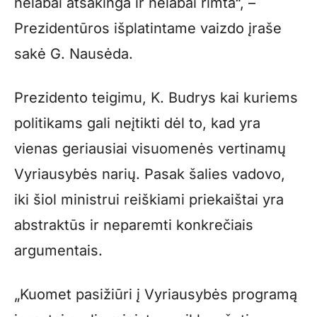
nelabai atsakinga ir nelabai rimta“, –
Prezidentūros išplatintame vaizdo įraše
sakė G. Nausėda.
Prezidento teigimu, K. Budrys kai kuriems
politikams gali neįtikti dėl to, kad yra
vienas geriausiai visuomenės vertinamų
Vyriausybės narių. Pasak šalies vadovo,
iki šiol ministrui reiškiami priekaištai yra
abstraktūs ir neparemti konkrečiais
argumentais.
„Kuomet pasižiūri į Vyriausybės programą