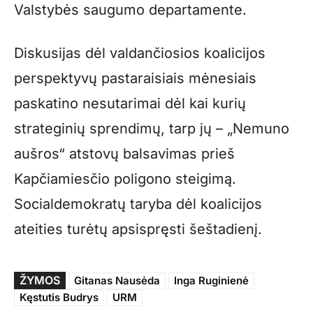
Valstybės saugumo departamente.
Diskusijas dėl valdančiosios koalicijos
perspektyvų pastaraisiais mėnesiais
paskatino nesutarimai dėl kai kurių
strateginių sprendimų, tarp jų – „Nemuno
aušros“ atstovų balsavimas prieš
Kapčiamiesčio poligono steigimą.
Socialdemokratų taryba dėl koalicijos
ateities turėtų apsispręsti šeštadienį.
ŽYMOS
Gitanas Nausėda
Inga Ruginienė
Kęstutis Budrys
URM