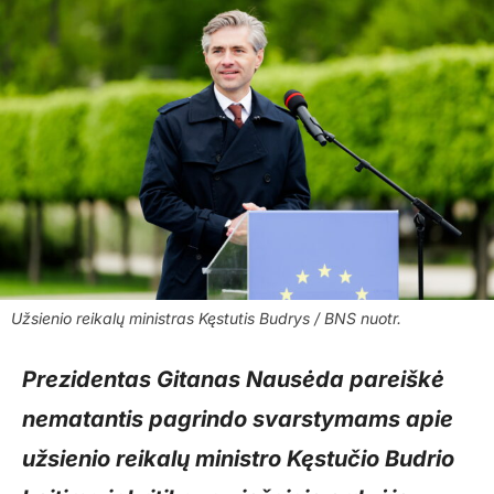
Užsienio reikalų ministras Kęstutis Budrys / BNS nuotr.
Prezidentas Gitanas Nausėda pareiškė
nematantis pagrindo svarstymams apie
užsienio reikalų ministro Kęstučio Budrio