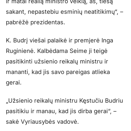
ir matai realią ministro veiklą, aš, tiesą
sakant, nepastebiu esminių neatitikimų“, –
pabrėžė prezidentas.
K. Budrį viešai palaikė ir premjerė Inga
Ruginienė. Kalbėdama Seime ji teigė
pasitikinti užsienio reikalų ministru ir
mananti, kad jis savo pareigas atlieka
gerai.
„Užsienio reikalų ministru Kęstučiu Budriu
pasitikiu ir manau, kad jis dirba gerai“, –
sakė Vyriausybės vadovė.