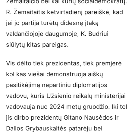
Žemaitaičio bei kai kurių socialdemokratų.
R. Žemaitaitis ketvirtadienį pareiškė, kad
jei jo partija turėtų didesnę įtaką
valdančiojoje daugumoje, K. Budriui
siūlytų kitas pareigas.
Vis dėlto tiek prezidentas, tiek premjerė
kol kas viešai demonstruoja aiškų
pasitikėjimą nepartiniu diplomatijos
vadovu, kuris Užsienio reikalų ministerijai
vadovauja nuo 2024 metų gruodžio. Iki tol
jis dirbo prezidentų Gitano Nausėdos ir
Dalios Grybauskaitės patarėju bei