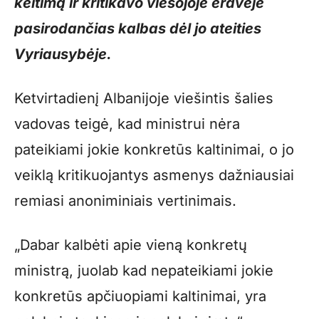
keitimą ir kritikavo viešojoje erdvėje
pasirodančias kalbas dėl jo ateities
Vyriausybėje.
Ketvirtadienį Albanijoje viešintis šalies
vadovas teigė, kad ministrui nėra
pateikiami jokie konkretūs kaltinimai, o jo
veiklą kritikuojantys asmenys dažniausiai
remiasi anoniminiais vertinimais.
„Dabar kalbėti apie vieną konkretų
ministrą, juolab kad nepateikiami jokie
konkretūs apčiuopiami kaltinimai, yra