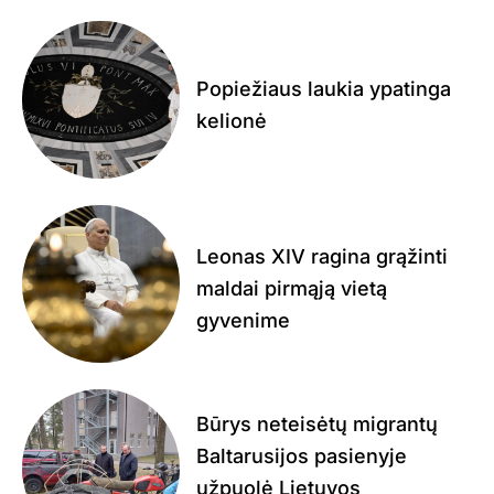
Popiežiaus laukia ypatinga
kelionė
Leonas XIV ragina grąžinti
maldai pirmąją vietą
gyvenime
Būrys neteisėtų migrantų
Baltarusijos pasienyje
užpuolė Lietuvos