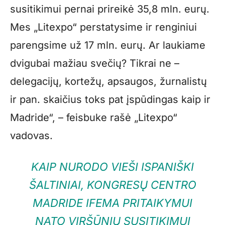
susitikimui pernai prireikė 35,8 mln. eurų.
Mes „Litexpo“ perstatysime ir renginiui
parengsime už 17 mln. eurų. Ar laukiame
dvigubai mažiau svečių? Tikrai ne –
delegacijų, kortežų, apsaugos, žurnalistų
ir pan. skaičius toks pat įspūdingas kaip ir
Madride“, – feisbuke rašė „Litexpo“
vadovas.
KAIP NURODO VIEŠI ISPANIŠKI
ŠALTINIAI, KONGRESŲ CENTRO
MADRIDE IFEMA PRITAIKYMUI
NATO VIRŠŪNIŲ SUSITIKIMUI