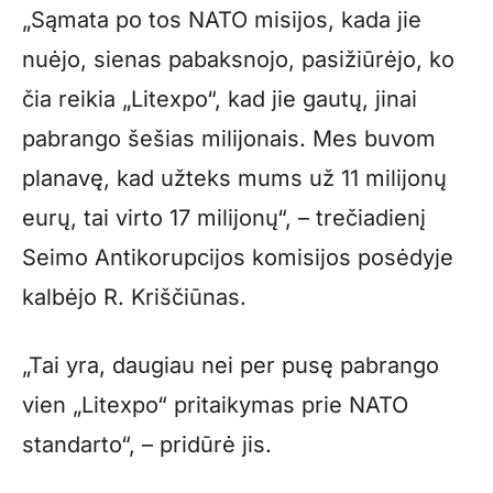
„Sąmata po tos NATO misijos, kada jie
nuėjo, sienas pabaksnojo, pasižiūrėjo, ko
čia reikia „Litexpo“, kad jie gautų, jinai
pabrango šešias milijonais. Mes buvom
planavę, kad užteks mums už 11 milijonų
eurų, tai virto 17 milijonų“, – trečiadienį
Seimo Antikorupcijos komisijos posėdyje
kalbėjo R. Kriščiūnas.
„Tai yra, daugiau nei per pusę pabrango
vien „Litexpo“ pritaikymas prie NATO
standarto“, – pridūrė jis.