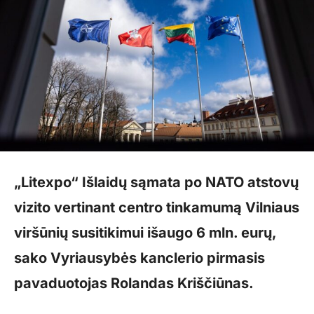
„Litexpo“ Išlaidų sąmata po NATO atstovų
vizito vertinant centro tinkamumą Vilniaus
viršūnių susitikimui išaugo 6 mln. eurų,
sako Vyriausybės kanclerio pirmasis
pavaduotojas Rolandas Kriščiūnas.