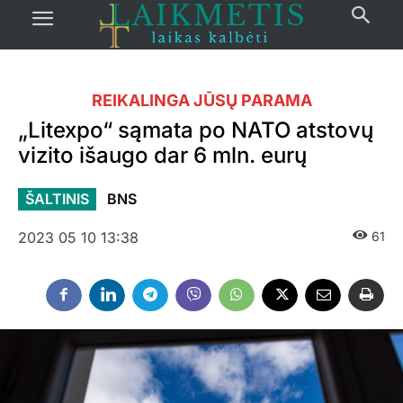
REIKALINGA JŪSŲ PARAMA
„Litexpo“ sąmata po NATO atstovų
vizito išaugo dar 6 mln. eurų
ŠALTINIS
BNS
2023 05 10 13:38
61