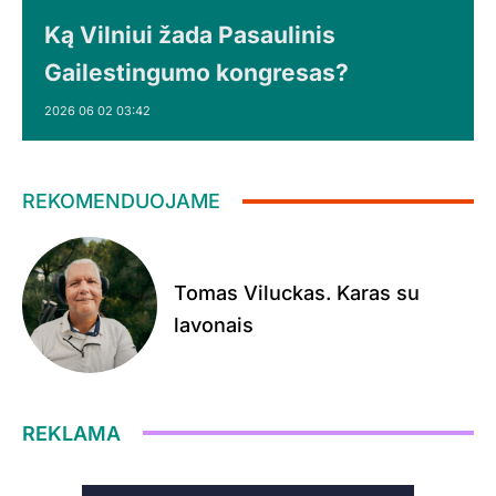
Ką Vilniui žada Pasaulinis
Gailestingumo kongresas?
2026 06 02 03:42
REKOMENDUOJAME
Tomas Viluckas. Karas su
lavonais
REKLAMA