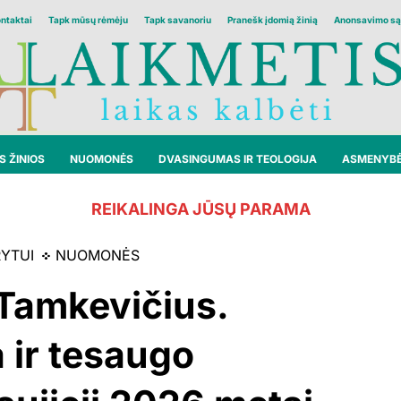
ontaktai
Tapk mūsų rėmėju
Tapk savanoriu
Pranešk įdomią žinią
Anonsavimo są
 ŽINIOS
NUOMONĖS
DVASINGUMAS IR TEOLOGIJA
ASMENYB
REIKALINGA JŪSŲ PARAMA
RYTUI
NUOMONĖS
 Tamkevičius.
 ir tesaugo