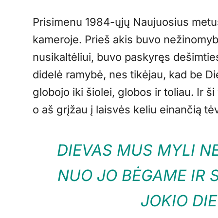
Prisimenu 1984-ųjų Naujuosius metus
kameroje. Prieš akis buvo nežinomybė
nusikaltėliui, buvo paskyręs dešimti
didelė ramybė, nes tikėjau, kad be Di
globojo iki šiolei, globos ir toliau. Ir 
o aš grįžau į laisvės keliu einančią tė
DIEVAS MUS MYLI NE
NUO JO BĖGAME IR S
JOKIO DI