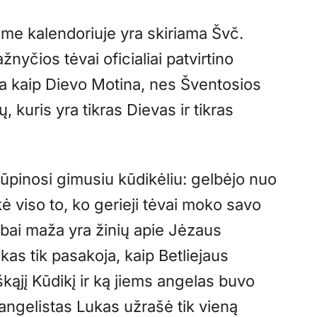
ame kalendoriuje yra skiriama Švč.
nyčios tėvai oficialiai patvirtino
ma kaip Dievo Motina, nes Šventosios
kuris yra tikras Dievas ir tikras
ūpinosi gimusiu kūdikėliu: gelbėjo nuo
ė viso to, ko gerieji tėvai moko savo
abai maža yra žinių apie Jėzaus
kas tik pasakoja, kaip Betliejaus
kąjį Kūdikį ir ką jiems angelas buvo
ngelistas Lukas užrašė tik vieną