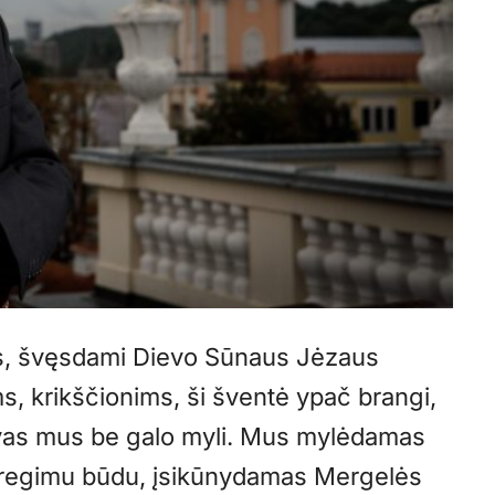
, švęsdami Dievo Sūnaus Jėzaus
, krikščionims, ši šventė ypač brangi,
vas mus be galo myli. Mus mylėdamas
ę regimu būdu, įsikūnydamas Mergelės