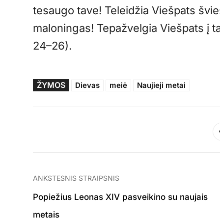
tesaugo tave! Teleidžia Viešpats švies
maloningas! Tepažvelgia Viešpats į ta
24–26).
ŽYMOS
Dievas
meiė
Naujieji metai
ANKSTESNIS STRAIPSNIS
Popiežius Leonas XIV pasveikino su naujais
metais