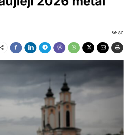
aujieji 2026 metai
80
Dalintis