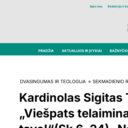
Apie mus
Redakcija ir k
PRADŽIA
AKTUALIJOS IR ĮVYKIAI
BAŽNYČIOS
DVASINGUMAS IR TEOLOGIJA
SEKMADIENIO 
Kardinolas Sigitas
„Viešpats telaimina