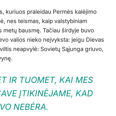
, kuriuos praleidau Permės kalėjimo
, nes teismas, kaip valstybiniam
es metų bausmę. Tačiau širdyje buvo
evo valios nieko neįvyksta: jeigu Dievas
ši viltis neapvylė: Sovietų Sąjunga griuvo,
vynę.
T IR TUOMET, KAI MES
AVE ĮTIKINĖJAME, KAD
EVO NEBĖRA.