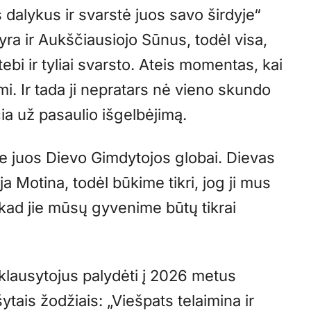
 dalykus ir svarstė juos savo širdyje“
 yra ir Aukščiausiojo Sūnus, todėl visa,
tebi ir tyliai svarsto. Ateis momentas, kai
. Ir tada ji nepratars nė vieno skundo
ia už pasaulio išgelbėjimą.
e juos Dievo Gimdytojos globai. Dievas
 Motina, todėl būkime tikri, jog ji mus
 kad jie mūsų gyvenime būtų tikrai
klausytojus palydėti į 2026 metus
tais žodžiais: „Viešpats telaimina ir