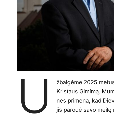
U
žbaigėme 2025 metus
Kristaus Gimimą. Mums
nes primena, kad Die
jis parodė savo meil