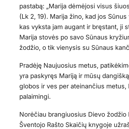
pastabą: „Marija dėmėjosi visus šiuos
(Lk 2, 19). Marija žino, kad jos Sūnus
kas vyksta jam augant ir bręstant, ji s
Marija stovės po savo Sūnaus kryžiumi
žodžio, o tik vienysis su Sūnaus kanč
Pradėję Naujuosius metus, patikėkim
yra paskyręs Mariją ir mūsų dangiškąja
globos ir ves per ateinančius metus,
palaimingi.
Norėčiau brangiuosius Dievo žodžio 
Šventojo Rašto Skaičių knygoje užrašy