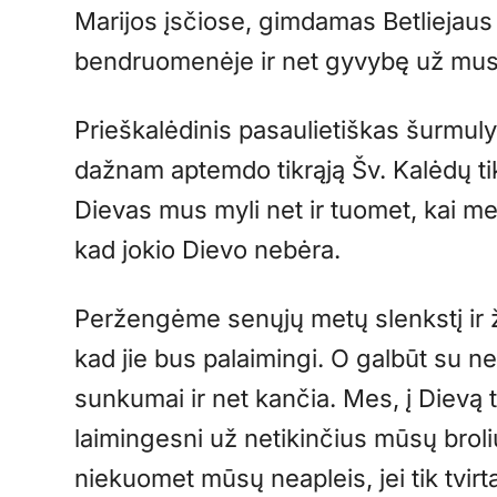
Marijos įsčiose, gimdamas Betliejau
bendruomenėje ir net gyvybę už mu
Prieškalėdinis pasaulietiškas šurmul
dažnam aptemdo tikrąją Šv. Kalėdų ti
Dievas mus myli net ir tuomet, kai me
kad jokio Dievo nebėra.
Peržengėme senųjų metų slenkstį ir ž
kad jie bus palaimingi. O galbūt su ne
sunkumai ir net kančia. Mes, į Dievą 
laimingesni už netikinčius mūsų broliu
niekuomet mūsų neapleis, jei tik tvirta