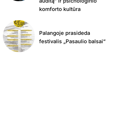
auditą“ ir psichologinio
komforto kultūra
Palangoje prasideda
festivalis „Pasaulio balsai“