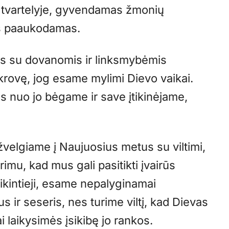
s tvartelyje, gyvendamas žmonių
s paaukodamas.
ys su dovanomis ir linksmybėmis
krovę, jog esame mylimi Dievo vaikai.
s nuo jo bėgame ir save įtikinėjame,
velgiame į Naujuosius metus su viltimi,
rimu, kad mus gali pasitikti įvairūs
tikintieji, esame nepalyginamai
s ir seseris, nes turime viltį, kad Dievas
i laikysimės įsikibę jo rankos.