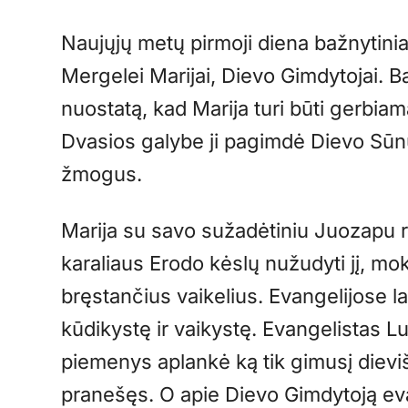
Naujųjų metų pirmoji diena bažnytini
Mergelei Marijai, Dievo Gimdytojai. Baž
nuostatą, kad Marija turi būti gerbia
Dvasios galybe ji pagimdė Dievo Sūnų, 
žmogus.
Marija su savo sužadėtiniu Juozapu r
karaliaus Erodo kėslų nužudyti jį, mok
bręstančius vaikelius. Evangelijose l
kūdikystę ir vaikystę. Evangelistas Lu
piemenys aplankė ką tik gimusį dieviš
pranešęs. O apie Dievo Gimdytoją eva